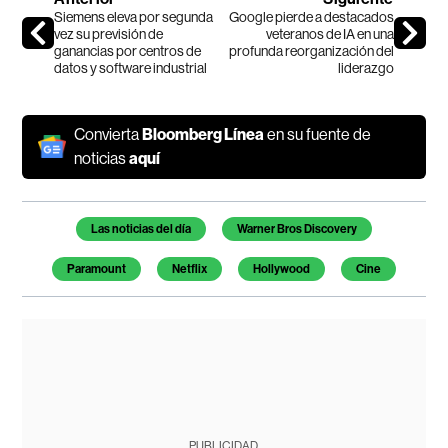
Siemens eleva por segunda
Google pierde a destacados
vez su previsión de
veteranos de IA en una
ganancias por centros de
profunda reorganización del
datos y software industrial
liderazgo
Convierta
Bloomberg Línea
en su fuente de
noticias
aquí
Temas de este artículo
Las noticias del día
Warner Bros Discovery
Paramount
Netflix
Hollywood
Cine
PUBLICIDAD