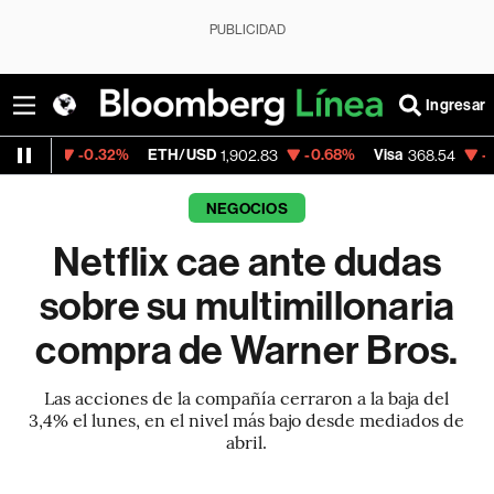
PUBLICIDAD
Ingresar
32%
ETH/USD
-0.68%
Visa
-0.28%
Mercad
1,902.83
368.54
NEGOCIOS
Netflix cae ante dudas
sobre su multimillonaria
compra de Warner Bros.
Las acciones de la compañía cerraron a la baja del
3,4% el lunes, en el nivel más bajo desde mediados de
abril.