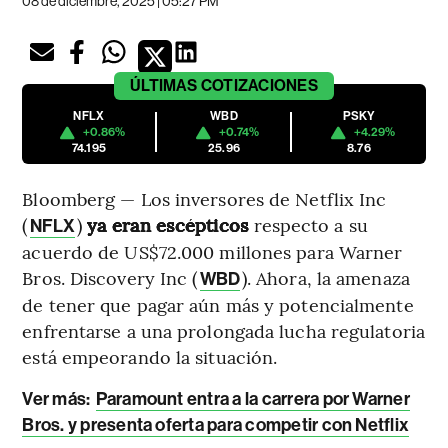
08 de diciembre, 2025 | 05:27 PM
ÚLTIMAS
COTIZACIONES
NFLX
WBD
PSKY
+0.86%
+0.74%
+4.29%
74.195
25.96
8.76
Bloomberg — Los inversores de Netflix Inc
(
)
ya eran escépticos
respecto a su
NFLX
acuerdo de US$72.000 millones para Warner
Bros. Discovery Inc (
). Ahora, la amenaza
WBD
de tener que pagar aún más y potencialmente
enfrentarse a una prolongada lucha regulatoria
está empeorando la situación.
Ver más:
Paramount entra a la carrera por Warner
Bros. y presenta oferta para competir con Netflix