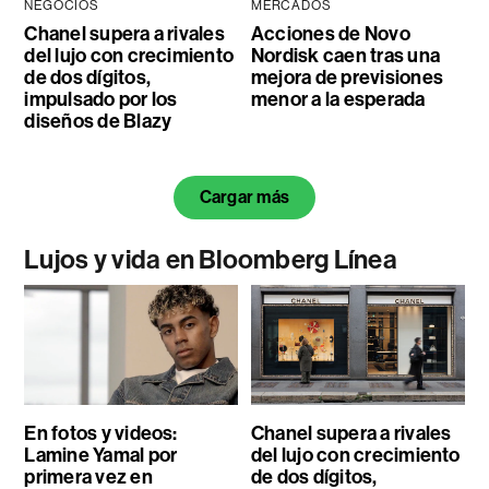
NEGOCIOS
MERCADOS
Chanel supera a rivales
Acciones de Novo
del lujo con crecimiento
Nordisk caen tras una
de dos dígitos,
mejora de previsiones
impulsado por los
menor a la esperada
diseños de Blazy
Cargar más
Lujos y vida en Bloomberg Línea
En fotos y videos:
Chanel supera a rivales
Lamine Yamal por
del lujo con crecimiento
primera vez en
de dos dígitos,