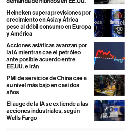
demanda de híbridos en EE.UU.
Heineken supera previsiones por
crecimiento en Asia y África
pese al débil consumo en Europa
y América
Acciones asiáticas avanzan por
la IA mientras cae el petróleo
ante posible acuerdo entre
EE.UU. e Irán
PMI de servicios de China cae a
su nivel más bajo en casi dos
años
El auge de la IA se extiende a las
acciones industriales, según
Wells Fargo