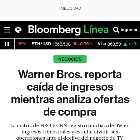
PUBLICIDAD
Ingresar
ETH/USD
-0.36%
Visa
+1.07%
MercadoLi
1,868.598
369.59
NEGOCIOS
Warner Bros. reporta
caída de ingresos
mientras analiza ofertas
de compra
La matriz de HBO y CNN registró una baja de 6% en
ingresos trimestrales y estudia dividir sus
operaciones ante el declive del negocio de TV.