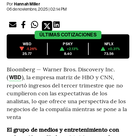
Por
Hannah Miller
06 de noviembre, 2025 | 02:14 PM
ÚLTIMAS
COTIZACIONES
WBD
PSKY
NFLX
-1.26%
+2.13%
+0.31%
25.77
8.40
73.56
Bloomberg — Warner Bros. Discovery Inc.
(
), la empresa matriz de HBO y CNN,
WBD
reportó ingresos del tercer trimestre que no
cumplieron con las expectativas de los
analistas, lo que ofrece una perspectiva de los
negocios de la compañía mientras se pone a la
venta
El grupo de medios y entretenimiento con