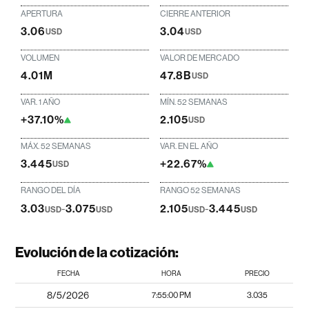
APERTURA
CIERRE ANTERIOR
3.06
3.04
USD
USD
VOLUMEN
VALOR DE MERCADO
4.01M
47.8B
USD
VAR. 1 AÑO
MÍN. 52 SEMANAS
+37.10%
2.105
USD
MÁX. 52 SEMANAS
VAR. EN EL AÑO
3.445
+22.67%
USD
RANGO DEL DÍA
RANGO 52 SEMANAS
3.03
-
3.075
2.105
-
3.445
USD
USD
USD
USD
Evolución de la cotización:
FECHA
HORA
PRECIO
8/5/2026
7:55:00 PM
3.035