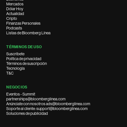
Mercados
Dólar Hoy
Actualidad
Cripto
Finanzas Personales
Podcasts
Listas de Bloomberg Línea
TÉRMINOS DE USO
Suscríbete
Política de privacidad
Términos de suscripción
Tecnología
T&C
NEGOCIOS
Eventos - Summit
partnerships@bloomberglinea.com
Anúnciate con nosotros ads@bloomberglinea.com
Soporte al cliente: support@bloomberglinea.com
Soluciones de publicidad