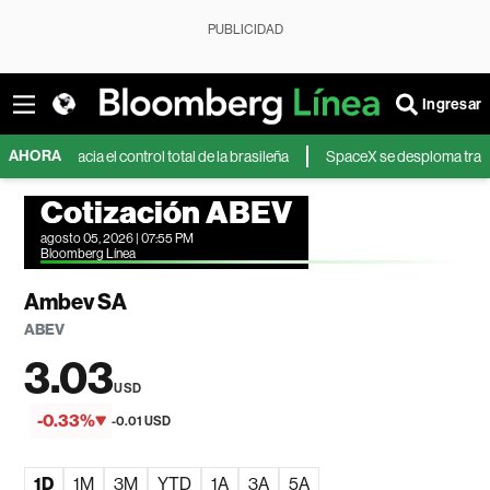
PUBLICIDAD
Ingresar
AHORA
hacia el control total de la brasileña
SpaceX se desploma tras unos resu
Cotización ABEV
agosto 05, 2026 | 07:55 PM
Bloomberg Línea
Ambev SA
ABEV
3.03
USD
-0.33%
-0.01 USD
1D
1M
3M
YTD
1A
3A
5A