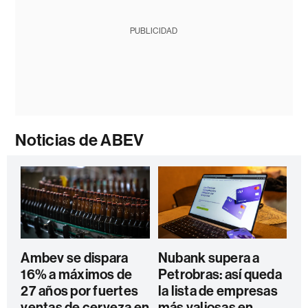
PUBLICIDAD
Noticias de ABEV
Ambev se dispara
Nubank supera a
16% a máximos de
Petrobras: así queda
27 años por fuertes
la lista de empresas
ventas de cerveza en
más valiosas en