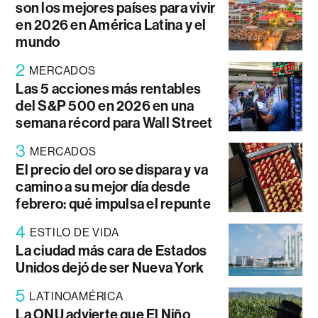
son los mejores países para vivir
en 2026 en América Latina y el
mundo
2
MERCADOS
Las 5 acciones más rentables
del S&P 500 en 2026 en una
semana récord para Wall Street
3
MERCADOS
El precio del oro se dispara y va
camino a su mejor día desde
febrero: qué impulsa el repunte
4
ESTILO DE VIDA
La ciudad más cara de Estados
Unidos dejó de ser Nueva York
5
LATINOAMÉRICA
La ONU advierte que El Niño