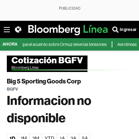
PUBLICIDAD
Ingresar
AHORA
r a que el acuerdo sobre Ormuz eleve las tensiones
Aerolíneas Argentin
Cotización BGFV
Bloomberg Línea
Big 5 Sporting Goods Corp
BGFV
Informacion no
disponible
1D
1M
3M
YTD
1A
3A
5A