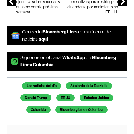
ejecutiva sobre vacunas y
ejecutivas para restringir la
autismo para la próxima
ciudadanía por nacimiento en
semana
EE.UU.
Convierta
Bloomberg Línea
en su fuente de
noticias
aquí
Síguenos en el canal
WhatsApp
de
Bloomberg
Línea Colombia
Temas de este artículo
Las noticias del día
Abelardo de la Espriella
Donald Trump
EE UU
Estados Unidos
Colombia
Bloomberg Línea Colombia