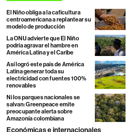
El Niño obliga a la caficultura
centroamericana a replantear su
modelo de producción
La ONU advierte que El Niño
podría agravar el hambre en
América Latina y el Caribe
Así logró este país de América
Latina generar toda su
electricidad con fuentes 100%
renovables
Ni los parques nacionales se
salvan: Greenpeace emite
preocupante alerta sobre
Amazonía colombiana
Económicas e internacionales