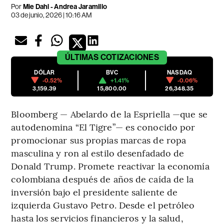
Por
Mie Dahl - Andrea Jaramillo
03 de junio, 2026 | 10:16 AM
ÚLTIMAS
COTIZACIONES
DÓLAR
BVC
NASDAQ
-0.52%
+1.41%
-0.06%
3,159.39
15,800.00
26,348.35
Bloomberg — Abelardo de la Espriella —que se
autodenomina “El Tigre”— es conocido por
promocionar sus propias marcas de ropa
masculina y ron al estilo desenfadado de
Donald Trump. Promete reactivar la economía
colombiana después de años de caída de la
inversión bajo el presidente saliente de
izquierda Gustavo Petro. Desde el petróleo
hasta los servicios financieros y la salud,