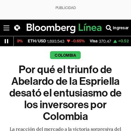
PUBLICIDAD
Ingresar
ETH/USD
-0.65%
Visa
+0.52%
MercadoLib
1,893.543
370.47
COLOMBIA
Por qué el triunfo de
Abelardo de la Espriella
desató el entusiasmo de
los inversores por
Colombia
La reacción del mercado a la victoria sorpresiva del