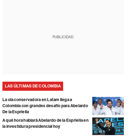
PUBLICIDAD
LAS ÚLTIMAS DE COLOMBIA
La ola conservadora en Latam llega a
Colombia con grandes desafío para Abelardo
De la Espriella
A qué hora hablará Abelardo de la Espriella en
la investidura presidencial hoy