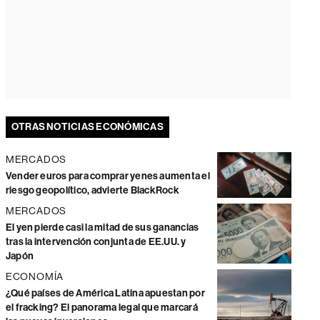
OTRAS NOTICIAS ECONÓMICAS
MERCADOS
Vender euros para comprar yenes aumenta el
riesgo geopolítico, advierte BlackRock
MERCADOS
El yen pierde casi la mitad de sus ganancias
tras la intervención conjunta de EE.UU. y
Japón
ECONOMÍA
¿Qué países de América Latina apuestan por
el fracking? El panorama legal que marcará