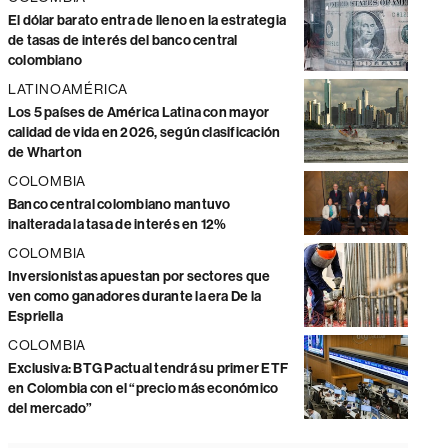
El dólar barato entra de lleno en la estrategia
de tasas de interés del banco central
colombiano
LATINOAMÉRICA
Los 5 países de América Latina con mayor
calidad de vida en 2026, según clasificación
de Wharton
COLOMBIA
Banco central colombiano mantuvo
inalterada la tasa de interés en 12%
COLOMBIA
Inversionistas apuestan por sectores que
ven como ganadores durante la era De la
Espriella
COLOMBIA
Exclusiva: BTG Pactual tendrá su primer ETF
en Colombia con el “precio más económico
del mercado”