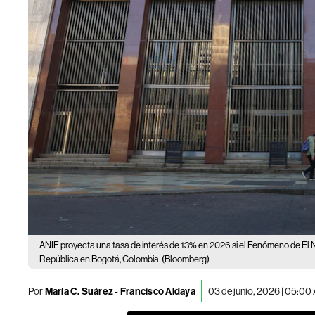
ANIF proyecta una tasa de interés de 13% en 2026 si el Fenómeno de El Ni
República en Bogotá, Colombia
(Bloomberg)
Por
María C. Suárez
-
Francisco Aldaya
03 de junio, 2026 | 05:00