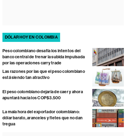
DÓLAR HOY EN COLOMBIA
Peso colombiano desafía los intentos del
banco central de frenar la subida impulsada
por las operaciones carry trade
Las razones por las que el peso colombiano
está siendo tan atractivo
El peso colombiano dejaría de caer y ahora
apuntará hacia los COP$3.500
La mala hora del exportador colombiano:
dólar barato, aranceles y fletes que no dan
tregua