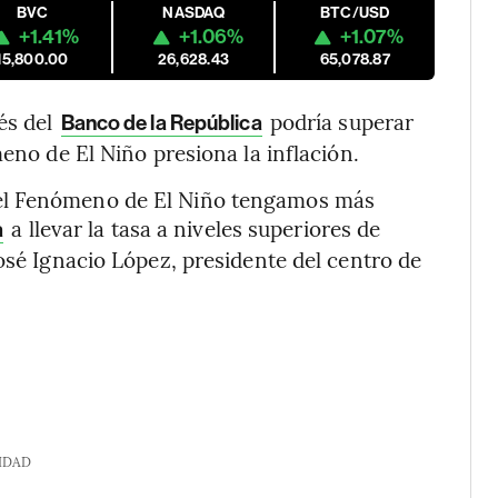
BVC
NASDAQ
BTC/USD
+1.41%
+1.06%
+1.07%
15,800.00
26,628.43
65,078.87
és del
podría superar
Banco de la República
meno de El Niño presiona la inflación.
el Fenómeno de El Niño tengamos más
a llevar la tasa a niveles superiores de
a
osé Ignacio López, presidente del centro de
IDAD