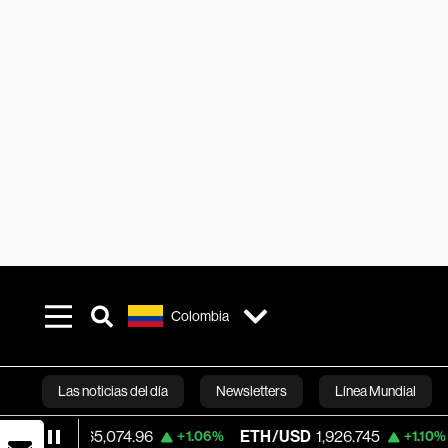
Colombia
Las noticias del día
Newsletters
Línea Mundial
USD
65,074.96
ETH/USD
1,926.745
Visa
+1.06%
+1.10%
Bloomberg 