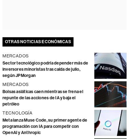
OTRAS NOTICIAS ECONÓMICAS
MERCADOS
Sector tecnológico podría depender más de
inversores minoristas tras caída de julio,
según JPMorgan
MERCADOS
Bolsas asiáticas caen mientras se frena el
repunte de las acciones de IA y baja el
petróleo
TECNOLOGÍA
Meta lanza Muse Code, su primer agente de
programación con IA para competir con
OpenAI y Anthropic