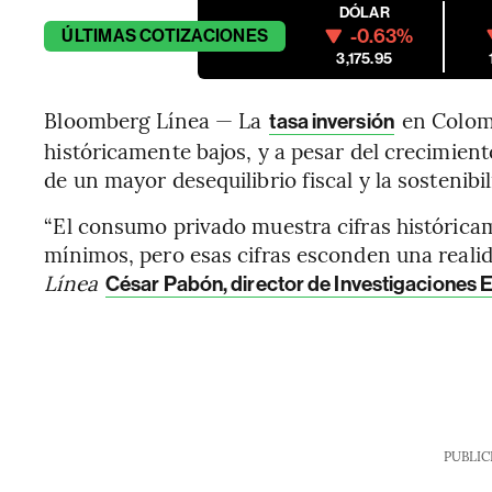
DÓLAR
-0.63%
ÚLTIMAS
COTIZACIONES
3,175.95
Bloomberg Línea — La
en Colomb
tasa inversión
históricamente bajos, y a pesar del crecimien
de un mayor desequilibrio fiscal y la sostenibi
“El consumo privado muestra cifras históricam
mínimos, pero esas cifras esconden una reali
Línea
César Pabón, director de Investigaciones
PUBLIC