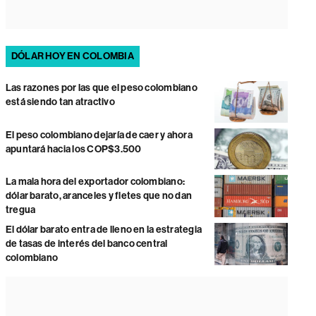
DÓLAR HOY EN COLOMBIA
Las razones por las que el peso colombiano
está siendo tan atractivo
El peso colombiano dejaría de caer y ahora
apuntará hacia los COP$3.500
La mala hora del exportador colombiano:
dólar barato, aranceles y fletes que no dan
tregua
El dólar barato entra de lleno en la estrategia
de tasas de interés del banco central
colombiano