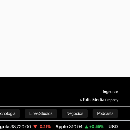
Ingresar
ecnología
Línea Studios
Negocios
Podcasts
720.00
Apple
310.94
USD COP
3,175.95
-0.21%
+0.55%
English