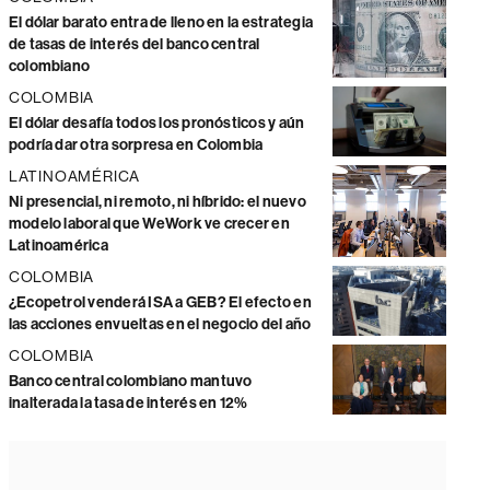
El dólar barato entra de lleno en la estrategia
de tasas de interés del banco central
colombiano
COLOMBIA
El dólar desafía todos los pronósticos y aún
podría dar otra sorpresa en Colombia
LATINOAMÉRICA
Ni presencial, ni remoto, ni híbrido: el nuevo
modelo laboral que WeWork ve crecer en
Latinoamérica
COLOMBIA
¿Ecopetrol venderá ISA a GEB? El efecto en
las acciones envueltas en el negocio del año
COLOMBIA
Banco central colombiano mantuvo
inalterada la tasa de interés en 12%