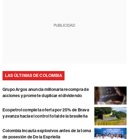
PUBLICIDAD
LAS ÚLTIMAS DE COLOMBIA
Grupo Argos anuncia millonaria recompra de
acciones y promete duplicar el dividendo
Ecopetrol completa oferta por 25% de Brava
y avanza hacia el control total de la brasileña
Colombia incauta explosivos antes de la toma
de posesión de De la Espriella