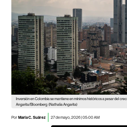
Inversión en Colombia se mantiene en mínimos históricos a pesar del cr
Angarita/Bloomberg
(Nathalia Angarita)
Por
María C. Suárez
27 de mayo, 2026 | 05:00 AM