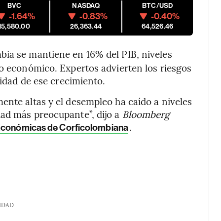
BVC
NASDAQ
BTC/USD
-1.64%
-0.83%
-0.40%
15,580.00
26,363.44
64,526.46
ia se mantiene en 16% del PIB, niveles
to económico. Expertos advierten los riesgos
lidad de ese crecimiento.
ente altas y el desempleo ha caído a niveles
dad más preocupante”, dijo a
Bloomberg
.
 Económicas de Corficolombiana
IDAD