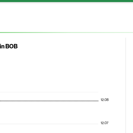
 in BOB
12.08
12.07