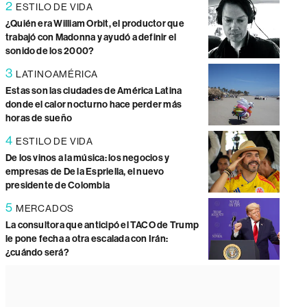
2
ESTILO DE VIDA
¿Quién era William Orbit, el productor que
trabajó con Madonna y ayudó a definir el
sonido de los 2000?
3
LATINOAMÉRICA
Estas son las ciudades de América Latina
donde el calor nocturno hace perder más
horas de sueño
4
ESTILO DE VIDA
De los vinos a la música: los negocios y
empresas de De la Espriella, el nuevo
presidente de Colombia
5
MERCADOS
La consultora que anticipó el TACO de Trump
le pone fecha a otra escalada con Irán:
¿cuándo será?