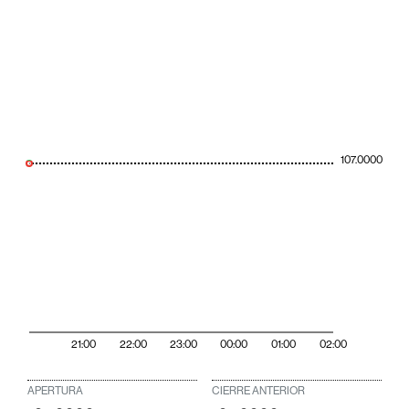
107.0000
21:00
22:00
23:00
00:00
01:00
02:00
APERTURA
CIERRE ANTERIOR