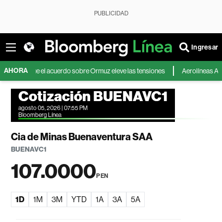
PUBLICIDAD
Ingresar
AHORA
 que el acuerdo sobre Ormuz eleve las tensiones
Aerolíneas Argentinas 
Cotización BUENAVC1
agosto 05, 2026 | 07:55 PM
Bloomberg Línea
Cia de Minas Buenaventura SAA
BUENAVC1
107.0000
PEN
1D
1M
3M
YTD
1A
3A
5A