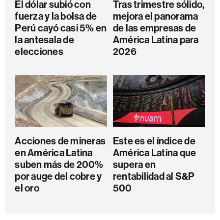
El dólar subió con
Tras trimestre sólido,
fuerza y la bolsa de
mejora el panorama
Perú cayó casi 5% en
de las empresas de
la antesala de
América Latina para
elecciones
2026
Acciones de mineras
Este es el índice de
en América Latina
América Latina que
suben más de 200%
supera en
por auge del cobre y
rentabilidad al S&P
el oro
500