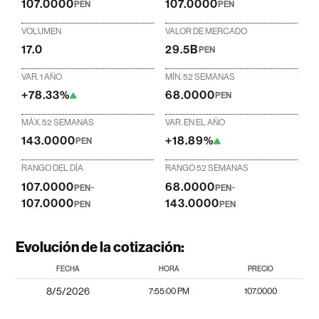
107.0000
107.0000
PEN
PEN
VOLUMEN
VALOR DE MERCADO
17.0
29.5B
PEN
VAR. 1 AÑO
MÍN. 52 SEMANAS
+78.33%
68.0000
PEN
MÁX. 52 SEMANAS
VAR. EN EL AÑO
143.0000
+18.89%
PEN
RANGO DEL DÍA
RANGO 52 SEMANAS
107.0000
-
68.0000
-
PEN
PEN
107.0000
143.0000
PEN
PEN
Evolución de la cotización:
FECHA
HORA
PRECIO
8/5/2026
7:55:00 PM
107.0000