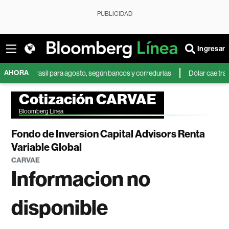
PUBLICIDAD
Ingresar
AHORA
 en Brasil para agosto, según bancos y corredurías
Dólar cae tras débil 
Cotización CARVAE
Bloomberg Línea
Fondo de Inversion Capital Advisors Renta
Variable Global
CARVAE
Informacion no
disponible