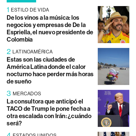
1
ESTILO DE VIDA
De los vinos a la música: los
negocios y empresas de De la
Espriella, el nuevo presidente de
Colombia
2
LATINOAMÉRICA
Estas son las ciudades de
América Latina donde el calor
nocturno hace perder más horas
de sueño
3
MERCADOS
La consultora que anticipó el
TACO de Trump le pone fecha a
otra escalada con Irán: ¿cuándo
será?
4
ESTADOS UNIDOS