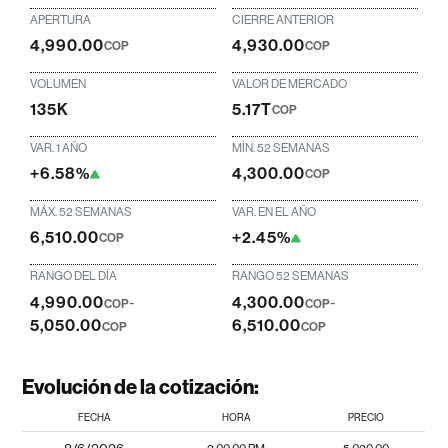
APERTURA
CIERRE ANTERIOR
4,990.00
4,930.00
COP
COP
VOLUMEN
VALOR DE MERCADO
135K
5.17T
COP
VAR. 1 AÑO
MÍN. 52 SEMANAS
+6.58%
4,300.00
COP
MÁX. 52 SEMANAS
VAR. EN EL AÑO
6,510.00
+2.45%
COP
RANGO DEL DÍA
RANGO 52 SEMANAS
4,990.00
-
4,300.00
-
COP
COP
5,050.00
6,510.00
COP
COP
Evolución de la cotización:
FECHA
HORA
PRECIO