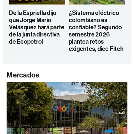
De la Espriella dijo
¿Sistema eléctrico
que Jorge Mario
colombiano es
Velásquez hará parte
confiable? Segundo
de la junta directiva
semestre 2026
de Ecopetrol
plantea retos
exigentes, dice Fitch
Mercados