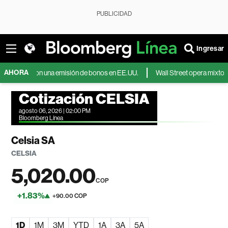
PUBLICIDAD
Ingresar
AHORA
nes con una emisión de bonos en EE.UU.
Wall Street opera mixto mientr
Cotización CELSIA
agosto 06, 2026 | 02:00 PM
Bloomberg Línea
Celsia SA
CELSIA
5,020.00
COP
+1.83%
+90.00 COP
1D
1M
3M
YTD
1A
3A
5A