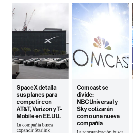
SpaceX detalla
Comcast se
sus planes para
divide:
competir con
NBCUniversal y
AT&T, Verizon y T-
Sky cotizarán
Mobile en EE.UU.
como una nueva
compañía
La compañía busca
expandir Starlink
La reorganización busca