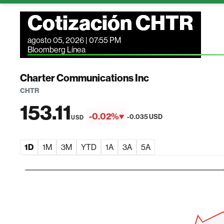
Cotización CHTR
agosto 05, 2026 | 07:55 PM
Bloomberg Línea
Charter Communications Inc
CHTR
153.11
-0.02%
-0.035 USD
USD
1D
1M
3M
YTD
1A
3A
5A