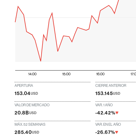
14:00
15:00
16:00
17:
APERTURA
CIERRE ANTERIOR
153.04
153.145
USD
USD
VALOR DE MERCADO
VAR. 1 AÑO
20.8B
-42.42%
USD
MÁX. 52 SEMANAS
VAR. EN EL AÑO
285.40
-26.67%
USD