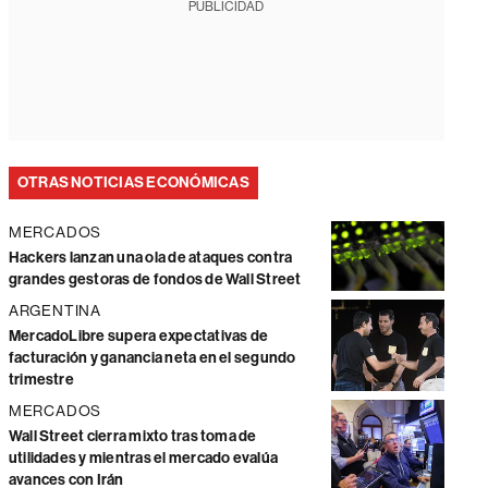
PUBLICIDAD
OTRAS NOTICIAS ECONÓMICAS
MERCADOS
Hackers lanzan una ola de ataques contra
grandes gestoras de fondos de Wall Street
ARGENTINA
MercadoLibre supera expectativas de
facturación y ganancia neta en el segundo
trimestre
MERCADOS
Wall Street cierra mixto tras toma de
utilidades y mientras el mercado evalúa
avances con Irán