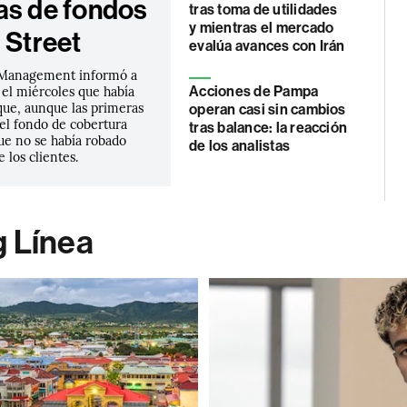
as de fondos
tras toma de utilidades
y mientras el mercado
 Street
evalúa avances con Irán
 Management informó a
 el miércoles que había
Acciones de Pampa
que, aunque las primeras
operan casi sin cambios
el fondo de cobertura
tras balance: la reacción
ue no se había robado
de los analistas
 los clientes.
g Línea