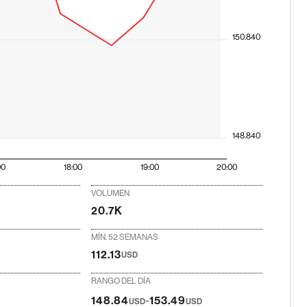
150.840
148.840
00
18:00
19:00
20:00
VOLUMEN
20.7K
MÍN. 52 SEMANAS
112.13
USD
RANGO DEL DÍA
-
148.84
153.49
USD
USD