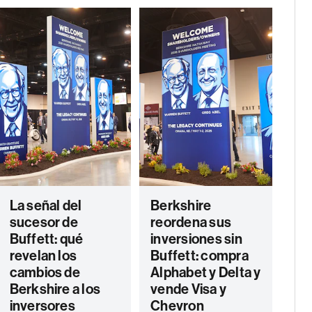
La señal del
Berkshire
sucesor de
reordena sus
Buffett: qué
inversiones sin
revelan los
Buffett: compra
cambios de
Alphabet y Delta y
Berkshire a los
vende Visa y
inversores
Chevron