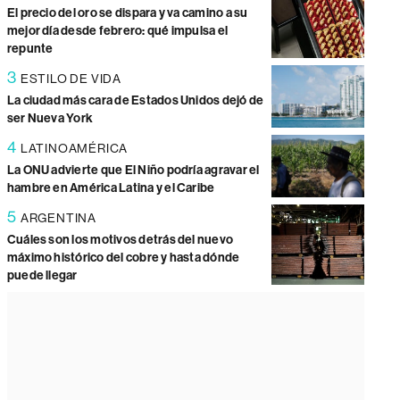
El precio del oro se dispara y va camino a su
mejor día desde febrero: qué impulsa el
repunte
3
ESTILO DE VIDA
La ciudad más cara de Estados Unidos dejó de
ser Nueva York
4
LATINOAMÉRICA
La ONU advierte que El Niño podría agravar el
hambre en América Latina y el Caribe
5
ARGENTINA
Cuáles son los motivos detrás del nuevo
máximo histórico del cobre y hasta dónde
puede llegar