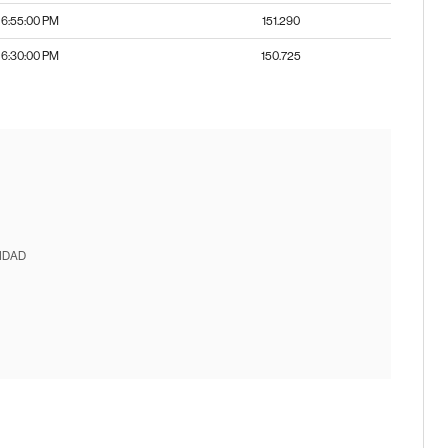
6:55:00 PM
151.290
6:30:00 PM
150.725
IDAD