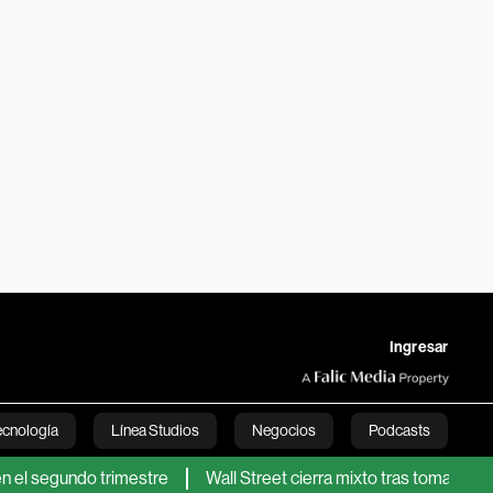
Ingresar
ecnología
Línea Studios
Negocios
Podcasts
ndo trimestre
Wall Street cierra mixto tras toma de utilidades 
English