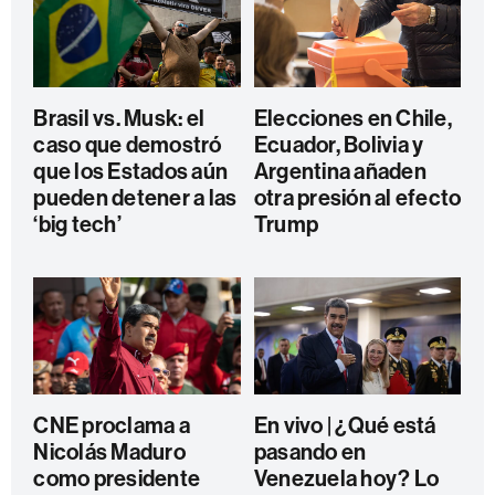
Brasil vs. Musk: el
Elecciones en Chile,
caso que demostró
Ecuador, Bolivia y
que los Estados aún
Argentina añaden
pueden detener a las
otra presión al efecto
‘big tech’
Trump
CNE proclama a
En vivo | ¿Qué está
Nicolás Maduro
pasando en
como presidente
Venezuela hoy? Lo