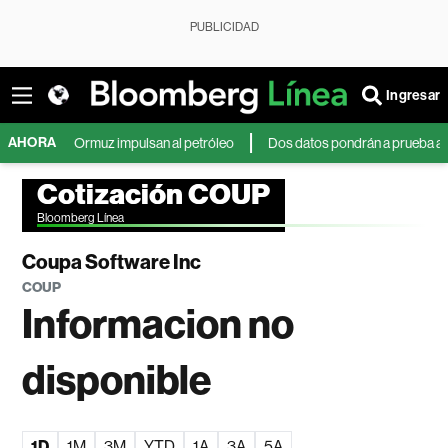
PUBLICIDAD
Ingresar
AHORA
brir Ormuz impulsan al petróleo
Dos datos pondrán a prueba al dólar y 
Cotización COUP
Bloomberg Línea
Coupa Software Inc
COUP
Informacion no
disponible
1D
1M
3M
YTD
1A
3A
5A