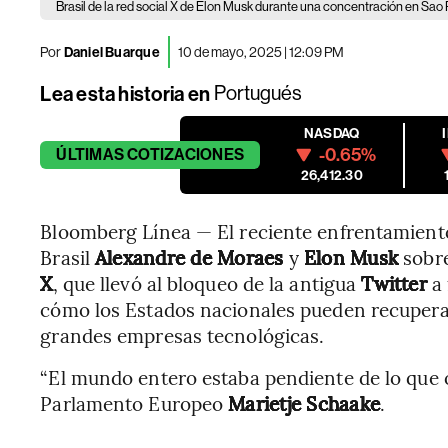
Brasil de la red social X de Elon Musk durante una concentración en Sao 
Por
Daniel Buarque
10 de mayo, 2025 | 12:09 PM
Lea esta historia en
Portugués
NASDAQ
-0.65%
ÚLTIMAS
COTIZACIONES
26,412.30
Bloomberg Línea — El reciente enfrentamiento
Brasil
Alexandre de Moraes
y
Elon Musk
sobre
X
, que llevó al bloqueo de la antigua
Twitter
a
cómo los Estados nacionales pueden recuperar
grandes empresas tecnológicas.
“El mundo entero estaba pendiente de lo que o
Parlamento Europeo
Marietje Schaake
.