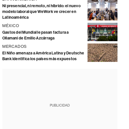
Ni presencial, ni remoto, ni híbrido: el nuevo
modelo laboral que WeWork ve crecer en
Latinoamérica
MÉXICO
Gastos del Mundial le pasan factura a
Ollamani de Emilio Azcárraga
MERCADOS
El Niño amenaza a América Latina y Deutsche
Bank identifica los países más expuestos
PUBLICIDAD