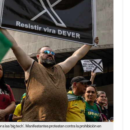
 las ‘big tech’.
Manifestantes protestan contra la prohibición en