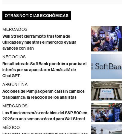
OTRAS NOTICIAS ECONÓMICAS
MERCADOS
Wall Street cierra mixto tras toma de
utilidades y mientras el mercado evalúa
avances con Irán
NEGOCIOS
Resultados de SoftBank pondrán a prueba el
interés por su apuesta en IA más allá de
ChatGPT
ARGENTINA
Acciones de Pampa operan casi sin cambios
tras balance: la reacción de los analistas
MERCADOS
Las 5 acciones más rentables del S&P 500 en
2026 en una semana récord para Wall Street
MÉXICO