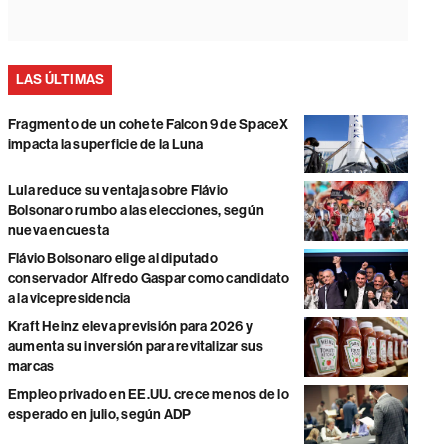
LAS ÚLTIMAS
Fragmento de un cohete Falcon 9 de SpaceX
impacta la superficie de la Luna
Lula reduce su ventaja sobre Flávio
Bolsonaro rumbo a las elecciones, según
nueva encuesta
Flávio Bolsonaro elige al diputado
conservador Alfredo Gaspar como candidato
a la vicepresidencia
Kraft Heinz eleva previsión para 2026 y
aumenta su inversión para revitalizar sus
marcas
Empleo privado en EE.UU. crece menos de lo
esperado en julio, según ADP