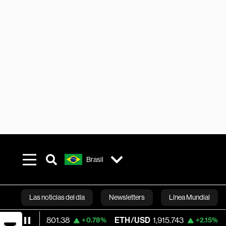
Brasil
Las noticias del día
Newsletters
Línea Mundial
D
64,801.38
ETH/USD
1,915.743
Visa
368
+0.78%
+2.15%
Bloomberg 