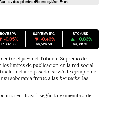
Paulo el 7 de septiembre.
(Bloomberg/Maira Erlich)
IBOVESPA
S&P/BMV IPC
BTC/USD
-0.05%
-0.46%
+0.83%
177,807.50
66,526.58
64,831.33
 entre el juez del Tribunal Supremo de
 los límites de publicación en la red social
 finales del año pasado, sirvió de ejemplo de
 su soberanía frente a las
big techs
, las
curría en Brasil”, según la exmiembro del