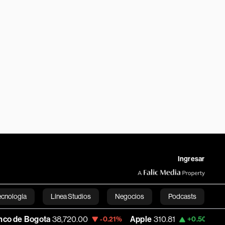
Ingresar
ecnología
Línea Studios
Negocios
Podcasts
ogota
38,720.00
Apple
310.81
USD COP
-0.21%
+0.50%
English