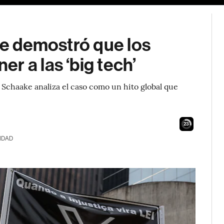
que demostró que los
r a las ‘big tech’
 Schaake analiza el caso como un hito global que
22
IDAD