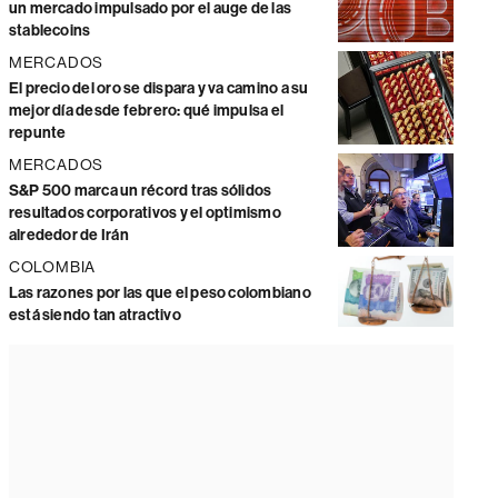
un mercado impulsado por el auge de las
stablecoins
MERCADOS
El precio del oro se dispara y va camino a su
mejor día desde febrero: qué impulsa el
repunte
MERCADOS
S&P 500 marca un récord tras sólidos
resultados corporativos y el optimismo
alrededor de Irán
COLOMBIA
Las razones por las que el peso colombiano
está siendo tan atractivo