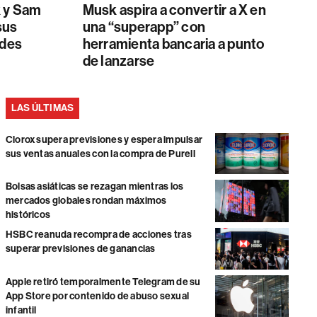
k y Sam
Musk aspira a convertir a X en
sus
una “superapp” con
edes
herramienta bancaria a punto
de lanzarse
LAS ÚLTIMAS
Clorox supera previsiones y espera impulsar
sus ventas anuales con la compra de Purell
Bolsas asiáticas se rezagan mientras los
mercados globales rondan máximos
históricos
HSBC reanuda recompra de acciones tras
superar previsiones de ganancias
Apple retiró temporalmente Telegram de su
App Store por contenido de abuso sexual
infantil