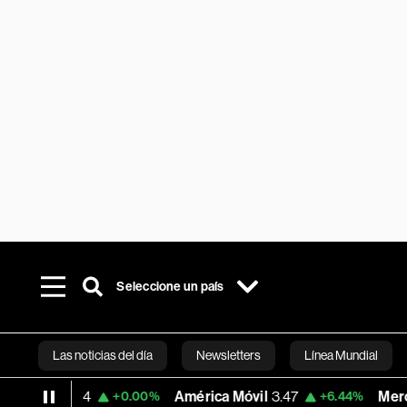
Seleccione un país
Las noticias del día
Newsletters
Línea Mundial
.24
América Móvil
3.47
MercadoLibre
+0.00%
+6.44%
Bloomberg 