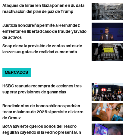
Ataques de Israel en Gaza ponen en duda la
reactivación del plan de paz de Trump
Justicia hondureña permite a Hernández
enfrentar en libertad caso de fraude y lavado
de activos
Snap eleva la previsión de ventas antes de
lanzar sus gafas de realidad aumentada
MERCADOS
HSBC reanuda recompra de acciones tras
superar previsiones de ganancias
Rendimientos de bonos chilenos podrían
tocar máximos de 2026 si persiste el cierre
de Ormuz
BofA advierte que los bonos del Tesoro
seguirán cayendo si la Fed no presenta un