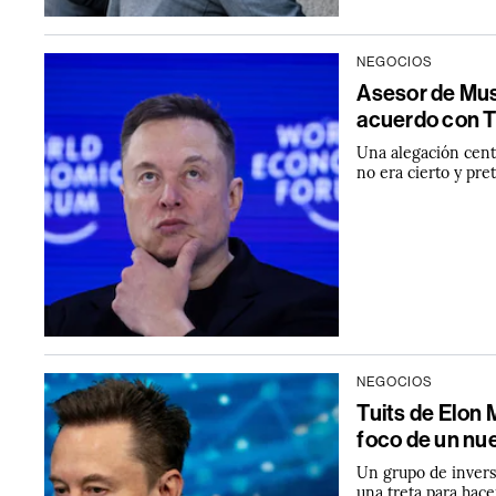
NEGOCIOS
Asesor de Musk
acuerdo con Tw
Una alegación cent
no era cierto y pre
NEGOCIOS
Tuits de Elon 
foco de un nue
Un grupo de invers
una treta para hace