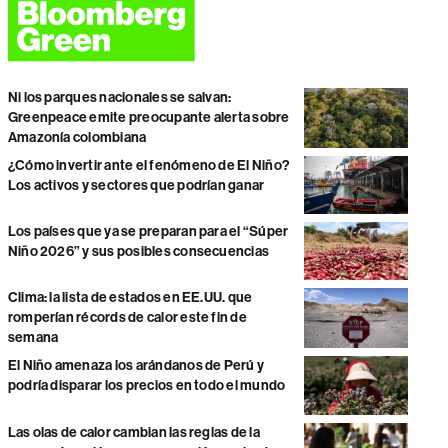
Ni los parques nacionales se salvan:
Greenpeace emite preocupante alerta sobre
Amazonía colombiana
¿Cómo invertir ante el fenómeno de El Niño?
Los activos y sectores que podrían ganar
Los países que ya se preparan para el “Súper
Niño 2026” y sus posibles consecuencias
Clima: la lista de estados en EE.UU. que
romperían récords de calor este fin de
semana
El Niño amenaza los arándanos de Perú y
podría disparar los precios en todo el mundo
Las olas de calor cambian las reglas de la