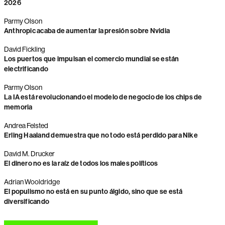
2026
Parmy Olson
Anthropic acaba de aumentar la presión sobre Nvidia
David Fickling
Los puertos que impulsan el comercio mundial se están
electrificando
Parmy Olson
La IA está revolucionando el modelo de negocio de los chips de
memoria
Andrea Felsted
Erling Haaland demuestra que no todo está perdido para Nike
David M. Drucker
El dinero no es la raíz de todos los males políticos
Adrian Wooldridge
El populismo no está en su punto álgido, sino que se está
diversificando