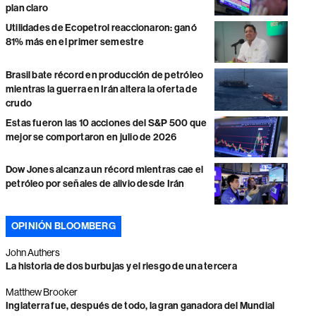
plan claro
Utilidades de Ecopetrol reaccionaron: ganó
81% más en el primer semestre
Brasil bate récord en producción de petróleo
mientras la guerra en Irán altera la oferta de
crudo
Estas fueron las 10 acciones del S&P 500 que
mejor se comportaron en julio de 2026
Dow Jones alcanza un récord mientras cae el
petróleo por señales de alivio desde Irán
OPINIÓN BLOOMBERG
John Authers
La historia de dos burbujas y el riesgo de una tercera
Matthew Brooker
Inglaterra fue, después de todo, la gran ganadora del Mundial