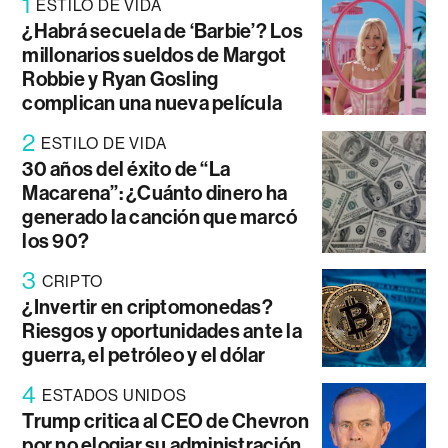
1
ESTILO DE VIDA
¿Habrá secuela de ‘Barbie’? Los
millonarios sueldos de Margot
Robbie y Ryan Gosling
complican una nueva película
2
ESTILO DE VIDA
30 años del éxito de “La
Macarena”: ¿Cuánto dinero ha
generado la canción que marcó
los 90?
3
CRIPTO
¿Invertir en criptomonedas?
Riesgos y oportunidades ante la
guerra, el petróleo y el dólar
4
ESTADOS UNIDOS
Trump critica al CEO de Chevron
por no elogiar su administración