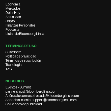
Economía
Mercados
Dólar Hoy
Actualidad
Cripto
Finanzas Personales
Podcasts
Listas de Bloomberg Línea
TÉRMINOS DE USO
Suscríbete
Política de privacidad
Términos de suscripción
Tecnología
T&C
NEGOCIOS
Eventos - Summit
partnerships@bloomberglinea.com
Anúnciate con nosotros ads@bloomberglinea.com
Soporte al cliente: support@bloomberglinea.com
Soluciones de publicidad