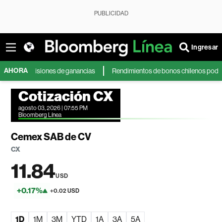
PUBLICIDAD
Ingresar
AHORA
evisiones de ganancias
Rendimientos de bonos chilenos podrían tocar m
Cotización CX
agosto 03, 2026 | 07:55 PM
Bloomberg Línea
Cemex SAB de CV
CX
11.84
USD
+0.17%
+0.02 USD
1D
1M
3M
YTD
1A
3A
5A