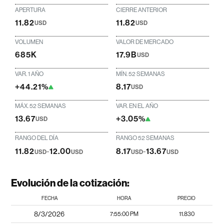
APERTURA
CIERRE ANTERIOR
11.82
11.82
USD
USD
VOLUMEN
VALOR DE MERCADO
685K
17.9B
USD
VAR. 1 AÑO
MÍN. 52 SEMANAS
+44.21%
8.17
USD
MÁX. 52 SEMANAS
VAR. EN EL AÑO
13.67
+3.05%
USD
RANGO DEL DÍA
RANGO 52 SEMANAS
11.82
-
12.00
8.17
-
13.67
USD
USD
USD
USD
Evolución de la cotización:
FECHA
HORA
PRECIO
8/3/2026
7:55:00 PM
11.830