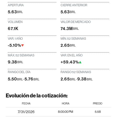
APERTURA
CIERRE ANTERIOR
5.63
5.63
BRL
BRL
VOLUMEN
VALOR DE MERCADO
67.1K
74.3M
BRL
VAR. 1 AÑO
MÍN. 52 SEMANAS
-5.10%
2.65
BRL
MÁX. 52 SEMANAS
VAR. EN EL AÑO
9.38
+59.43%
BRL
RANGO DEL DÍA
RANGO 52 SEMANAS
5.50
-
5.76
2.65
-
9.38
BRL
BRL
BRL
BRL
Evolución de la cotización:
FECHA
HORA
PRECIO
7/31/2026
8:00:00 PM
5.58