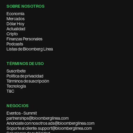
SOBRE NOSOTROS
Economía
Mercados
Dólar Hoy
Actualidad
Cripto
Finanzas Personales
Podcasts
Listas de Bloomberg Línea
TÉRMINOS DE USO
Suscríbete
Política de privacidad
Términos de suscripción
Tecnología
T&C
NEGOCIOS
Eventos - Summit
partnerships@bloomberglinea.com
Anúnciate con nosotros ads@bloomberglinea.com
Soporte al cliente: support@bloomberglinea.com