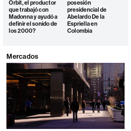
Orbit, el productor
posesión
que trabajó con
presidencial de
Madonna y ayudó a
Abelardo De la
definir el sonido de
Espriella en
los 2000?
Colombia
Mercados