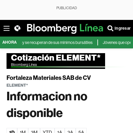
PUBLICIDAD
Ingresar
AHORA
mores y se recuperan de sus mínimos bursátiles
Jóvenes que operan en bo
Cotización ELEMENT*
Bloomberg Línea
Fortaleza Materiales SAB de CV
ELEMENT*
Informacion no
disponible
1D
1M
3M
YTD
1A
3A
5A