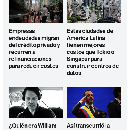
Empresas
Estas ciudades de
endeudadas migran
América Latina
del crédito privado y
tienen mejores
recurren a
costos que Tokio o
refinanciaciones
Singapur para
para reducir costos
construir centros de
datos
¿Quién era William
Así transcurrió la