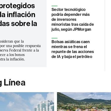
protegidos
Sector tecnológico
la inflación
podría depender más
de inversores
das sobre la
minoristas tras caída de
julio, según JPMorgan
nsideran que la
Bolsas asiáticas caen
por una posible respuesta
mientras se frena el
eserva Federal frente a la
repunte de las acciones
rece a los bonos
de IA y baja el petróleo
tra la inflación.
g Línea