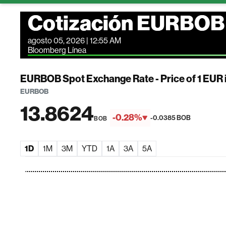
Cotización EURBOB
agosto 05, 2026 | 12:55 AM
Bloomberg Línea
EURBOB Spot Exchange Rate - Price of 1 EUR
EURBOB
13.8624
-0.28%
-0.0385 BOB
BOB
1D
1M
3M
YTD
1A
3A
5A