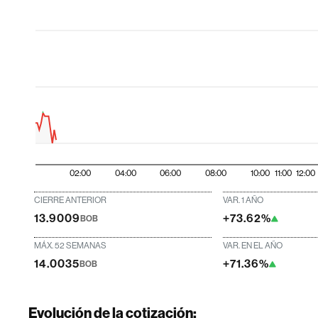
02:00
04:00
06:00
08:00
10:00
11:00
12:00
CIERRE ANTERIOR
VAR. 1 AÑO
13.9009
+73.62%
BOB
MÁX. 52 SEMANAS
VAR. EN EL AÑO
14.0035
+71.36%
BOB
Evolución de la cotización: