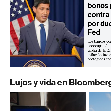
bonos 
contra 
por du
Fed
Los bancos co
preocupación 
tardía de la R
inflación favo
protegidos con
Lujos y vida en Bloomber