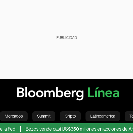
PUBLICIDAD
Mercados
Summit
Cripto
Latinoamérica
T
d
Bezos vende casi US$350 millones en acciones de Amazon t
Green
Economía
Estilo de vida
Mundo
Videos