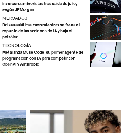
inversores minoristas tras caída de julio,
según JPMorgan
MERCADOS
Bolsas asiáticas caen mientras se frena el
repunte de las acciones de IA y baja el
petróleo
TECNOLOGÍA
Meta lanza Muse Code, su primer agente de
programación con IA para competir con
OpenAI y Anthropic