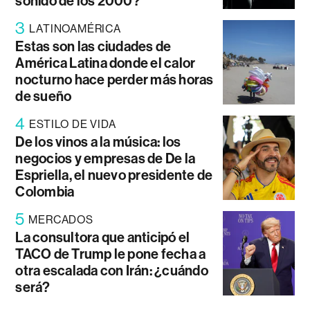
sonido de los 2000?
3
LATINOAMÉRICA
Estas son las ciudades de
América Latina donde el calor
nocturno hace perder más horas
de sueño
4
ESTILO DE VIDA
De los vinos a la música: los
negocios y empresas de De la
Espriella, el nuevo presidente de
Colombia
5
MERCADOS
La consultora que anticipó el
TACO de Trump le pone fecha a
otra escalada con Irán: ¿cuándo
será?