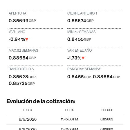
APERTURA
CIERRE ANTERIOR
0.85699
0.85674
GBP
GBP
VAR. 1 AÑO
MÍN. 52 SEMANAS
-0.94%
0.8455
GBP
MÁX. 52 SEMANAS
VAR. EN EL AÑO
0.88654
-1.73%
GBP
RANGO DEL DÍA
RANGO 52 SEMANAS
0.85628
-
0.8455
-
0.88654
GBP
GBP
GBP
0.85735
GBP
Evolución de la cotización:
FECHA
HORA
PRECIO
8/9/2026
11:45:00 PM
0.85663
8/9/2026
11:40:00 PM
0.85665