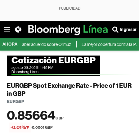
PUBLICIDAD
Ingresar
AHORA
ue sin haber acuerdo sobre Ormuz
La mejor cobertura contra la IA: basura,
Cotización EURGBP
agosto 09, 2026 | 11:45 PM
Bloomberg Línea
EURGBP Spot Exchange Rate - Price of 1 EUR
in GBP
EURGBP
0.85664
GBP
-0.01%
-0.0001 GBP