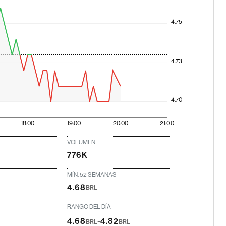
4.75
4.73
4.70
18:00
19:00
20:00
21:00
VOLUMEN
776K
MÍN. 52 SEMANAS
4.68
BRL
RANGO DEL DÍA
-
4.68
4.82
BRL
BRL