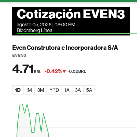
Cotización EVEN3
agosto 05, 2026 | 08:00 PM
Bloomberg Línea
Even Construtora e Incorporadora S/A
EVEN3
4.71
-0.42%
-0.02 BRL
BRL
1D
1M
3M
YTD
1A
3A
5A