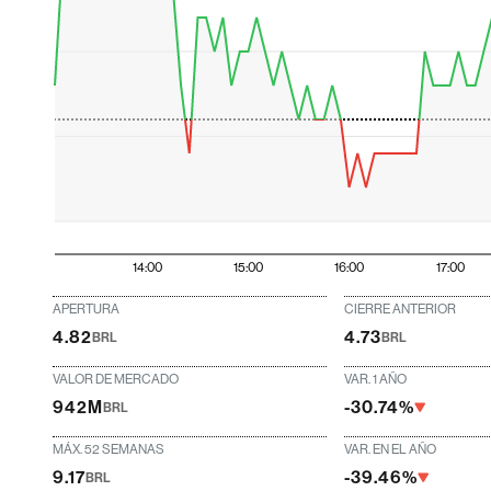
14:00
15:00
16:00
17:00
APERTURA
CIERRE ANTERIOR
4.82
4.73
BRL
BRL
VALOR DE MERCADO
VAR. 1 AÑO
942M
-30.74%
BRL
MÁX. 52 SEMANAS
VAR. EN EL AÑO
9.17
-39.46%
BRL