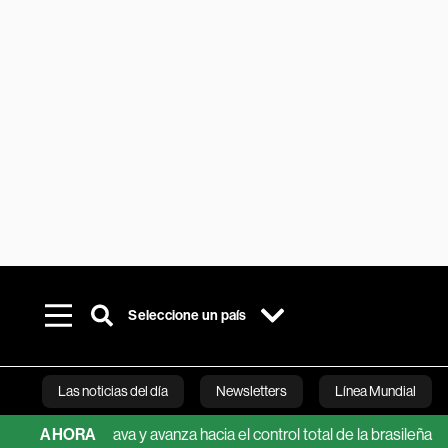
Seleccione un país
Las noticias del día
Newsletters
Línea Mundial
de Brava y avanza hacia el control total de la brasileña
AHORA
SpaceX
Bloomberg 