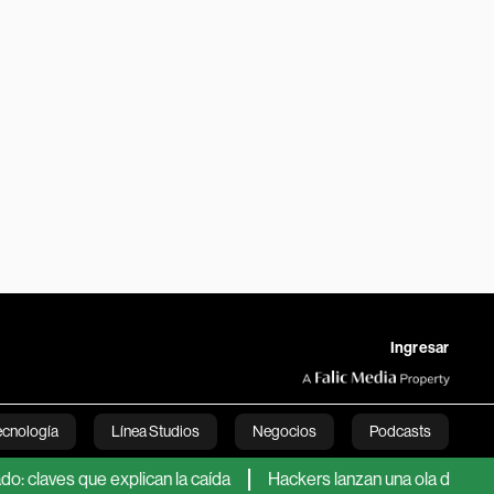
Ingresar
ecnología
Línea Studios
Negocios
Podcasts
que explican la caída
Hackers lanzan una ola de ataques cont
English