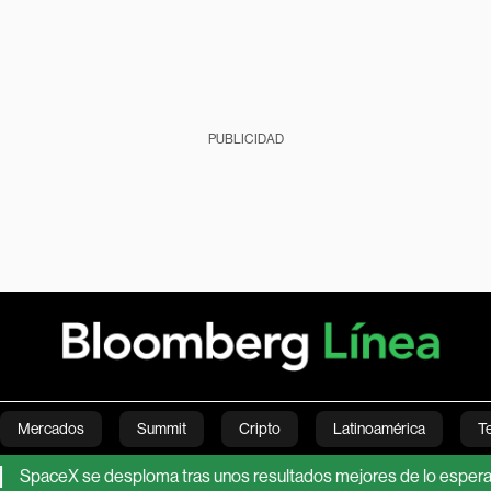
PUBLICIDAD
Mercados
Summit
Cripto
Latinoamérica
T
 se desploma tras unos resultados mejores de lo esperado: claves 
Green
Economía
Estilo de vida
Mundo
Videos