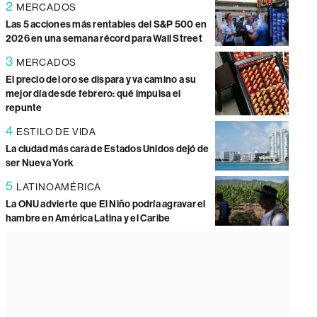
2
MERCADOS
Las 5 acciones más rentables del S&P 500 en
2026 en una semana récord para Wall Street
3
MERCADOS
El precio del oro se dispara y va camino a su
mejor día desde febrero: qué impulsa el
repunte
4
ESTILO DE VIDA
La ciudad más cara de Estados Unidos dejó de
ser Nueva York
5
LATINOAMÉRICA
La ONU advierte que El Niño podría agravar el
hambre en América Latina y el Caribe