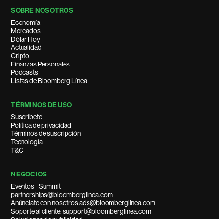
SOBRE NOSOTROS
Economía
Mercados
Dólar Hoy
Actualidad
Cripto
Finanzas Personales
Podcasts
Listas de Bloomberg Línea
TÉRMINOS DE USO
Suscríbete
Política de privacidad
Términos de suscripción
Tecnología
T&C
NEGOCIOS
Eventos - Summit
partnerships@bloomberglinea.com
Anúnciate con nosotros ads@bloomberglinea.com
Soporte al cliente: support@bloomberglinea.com