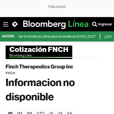
PUBLICIDAD
Ingresar
AHORA
 del dólar en América Latina para el remate de 2026 y 2027
¿Cómo inverti
Cotización FNCH
Bloomberg Línea
Finch Therapeutics Group Inc
FNCH
Informacion no
disponible
1D
1M
3M
YTD
1A
3A
5A