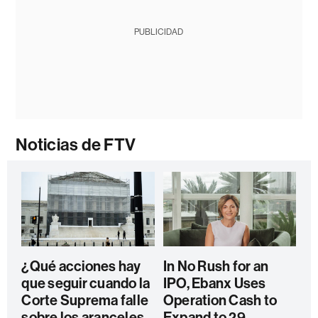
PUBLICIDAD
Noticias de FTV
¿Qué acciones hay
In No Rush for an
que seguir cuando la
IPO, Ebanx Uses
Corte Suprema falle
Operation Cash to
sobre los aranceles
Expand to 29