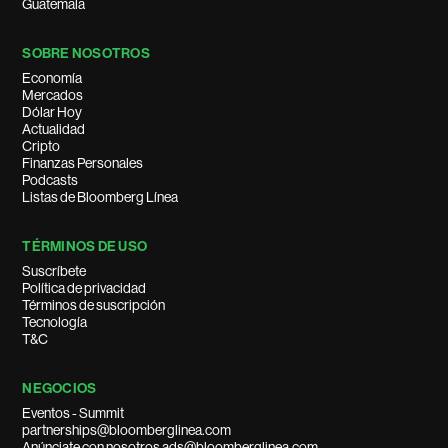
Guatemala
SOBRE NOSOTROS
Economía
Mercados
Dólar Hoy
Actualidad
Cripto
Finanzas Personales
Podcasts
Listas de Bloomberg Línea
TÉRMINOS DE USO
Suscríbete
Política de privacidad
Términos de suscripción
Tecnología
T&C
NEGOCIOS
Eventos - Summit
partnerships@bloomberglinea.com
Anúnciate con nosotros ads@bloomberglinea.com