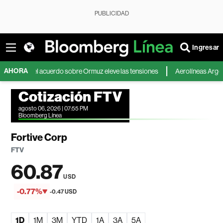
PUBLICIDAD
Ingresar
AHORA
e el acuerdo sobre Ormuz eleve las tensiones
Aerolíneas Argentinas sig
Cotización FTV
agosto 06, 2026 | 07:55 PM
Bloomberg Línea
Fortive Corp
FTV
60.87
USD
-0.77%
-0.47 USD
1D
1M
3M
YTD
1A
3A
5A