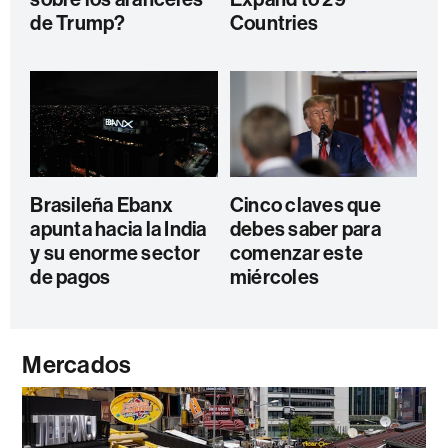
de Trump?
Countries
Brasileña Ebanx
Cinco claves que
apunta hacia la India
debes saber para
y su enorme sector
comenzar este
de pagos
miércoles
Mercados