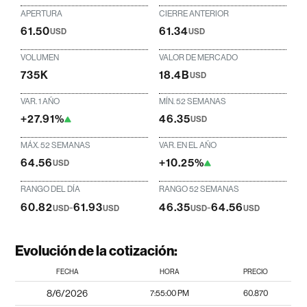
APERTURA
CIERRE ANTERIOR
61.50
61.34
USD
USD
VOLUMEN
VALOR DE MERCADO
735K
18.4B
USD
VAR. 1 AÑO
MÍN. 52 SEMANAS
+27.91%
46.35
USD
MÁX. 52 SEMANAS
VAR. EN EL AÑO
64.56
+10.25%
USD
RANGO DEL DÍA
RANGO 52 SEMANAS
60.82
-
61.93
46.35
-
64.56
USD
USD
USD
USD
Evolución de la cotización:
FECHA
HORA
PRECIO
8/6/2026
7:55:00 PM
60.870