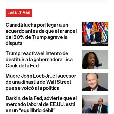
LAS ÚLTIMAS
Canadá lucha por llegar a un
acuerdo antes de que el arancel
del 50% de Trump agrave la
disputa
Trump reactiva el intento de
destituir a la gobernadora Lisa
Cook de la Fed
Muere John Loeb Jr., el sucesor
de una dinastía de Wall Street
que se volcó a la política
Barkin, de la Fed, advierte que el
mercado laboral de EE.UU. está
en un “equilibrio débil”