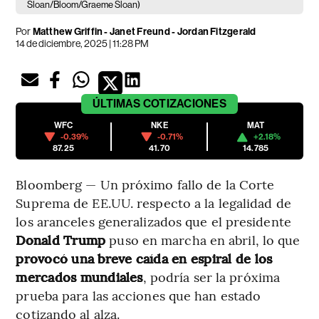
Sloan/Bloom/Graeme Sloan)
Por
Matthew Griffin - Janet Freund - Jordan Fitzgerald
14 de diciembre, 2025 | 11:28 PM
ÚLTIMAS
COTIZACIONES
WFC
NKE
MAT
-0.39%
-0.71%
+2.18%
87.25
41.70
14.785
Bloomberg — Un próximo fallo de la Corte
Suprema de EE.UU. respecto a la legalidad de
los aranceles generalizados que el presidente
Donald Trump
puso en marcha en abril, lo que
provocó una breve caída en espiral de los
mercados mundiales
, podría ser la próxima
prueba para las acciones que han estado
cotizando al alza.