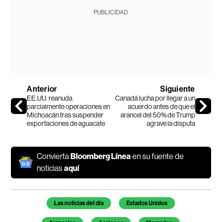
PUBLICIDAD
Anterior
Siguiente
EE.UU. reanuda
Canadá lucha por llegar a un
parcialmente operaciones en
acuerdo antes de que el
Michoacán tras suspender
arancel del 50% de Trump
exportaciones de aguacate
agrave la disputa
Convierta
Bloomberg Línea
en su fuente de
noticias
aquí
Temas de este artículo
Las noticias del día
Estados Unidos