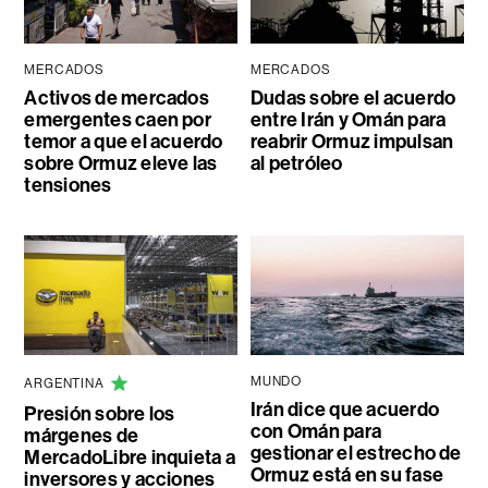
MERCADOS
MERCADOS
Activos de mercados
Dudas sobre el acuerdo
emergentes caen por
entre Irán y Omán para
temor a que el acuerdo
reabrir Ormuz impulsan
sobre Ormuz eleve las
al petróleo
tensiones
MUNDO
ARGENTINA
Irán dice que acuerdo
Presión sobre los
con Omán para
márgenes de
gestionar el estrecho de
MercadoLibre inquieta a
Ormuz está en su fase
inversores y acciones