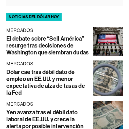
NOTICIAS DEL DÓLAR HOY
MERCADOS
El debate sobre “Sell América”
resurge tras decisiones de
Washington que siembran dudas
MERCADOS
Dólar cae tras débil dato de
empleo en EE.UU. y menor
expectativa de alza de tasas de
la Fed
MERCADOS
Yen avanza tras el débil dato
laboral de EE.UU. y crece la
alerta por posible intervención