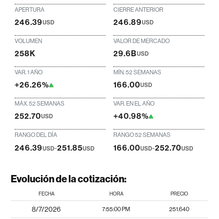
APERTURA
CIERRE ANTERIOR
246.39
246.89
USD
USD
VOLUMEN
VALOR DE MERCADO
258K
29.6B
USD
VAR. 1 AÑO
MÍN. 52 SEMANAS
+26.26%
166.00
USD
MÁX. 52 SEMANAS
VAR. EN EL AÑO
252.70
+40.98%
USD
RANGO DEL DÍA
RANGO 52 SEMANAS
246.39
-
251.85
166.00
-
252.70
USD
USD
USD
USD
Evolución de la cotización:
FECHA
HORA
PRECIO
8/7/2026
7:55:00 PM
251.640