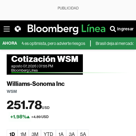
PUBLICIDAD
Ingresar
AHORA
BofA es optimista, pero advierte riesgos
Brasil deja al mercado mundia
Cotización WSM
agosto 07, 2026 | 07:55 PM
Bloomberg Línea
Williams-Sonoma Inc
WSM
251.78
USD
+1.98%
+4.89 USD
1D
1M
3M
YTD
1A
3A
5A