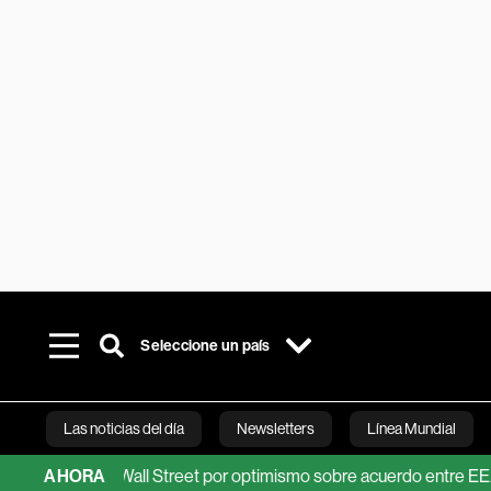
Seleccione un país
Las noticias del día
Newsletters
Línea Mundial
récord de Wall Street por optimismo sobre acuerdo entre EE.UU. e I
AHORA
Bloomberg 