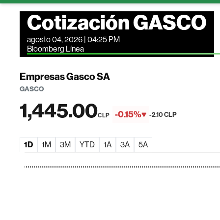
Cotización GASCO
agosto 04, 2026 | 04:25 PM
Bloomberg Línea
Empresas Gasco SA
GASCO
1,445.00
-0.15%
-2.10 CLP
CLP
1D
1M
3M
YTD
1A
3A
5A