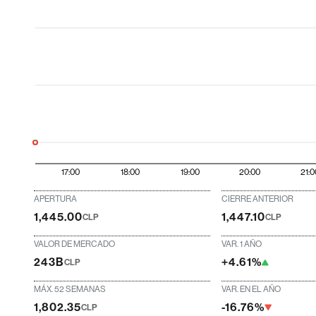
17:00
18:00
19:00
20:00
21:0
APERTURA
CIERRE ANTERIOR
1,445.00
1,447.10
CLP
CLP
VALOR DE MERCADO
VAR. 1 AÑO
243B
+4.61%
CLP
MÁX. 52 SEMANAS
VAR. EN EL AÑO
1,802.35
-16.76%
CLP