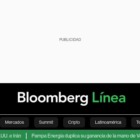
PUBLICIDAD
Mercados
Summit
Cripto
Latinoamérica
T
rán
Pampa Energía duplica su ganancia de la mano de Vaca Muer
Green
Economía
Estilo de vida
Mundo
Videos