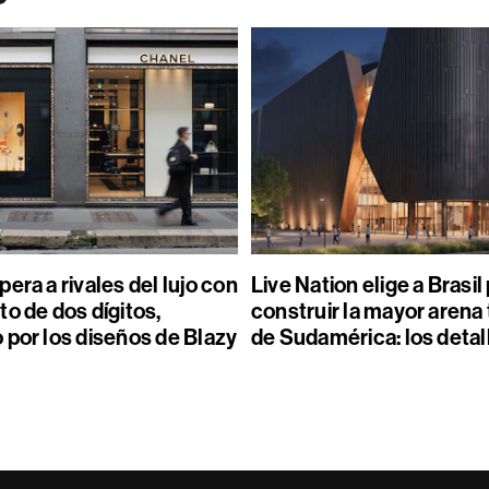
era a rivales del lujo con
Live Nation elige a Brasil
o de dos dígitos,
construir la mayor arena
 por los diseños de Blazy
de Sudamérica: los detal