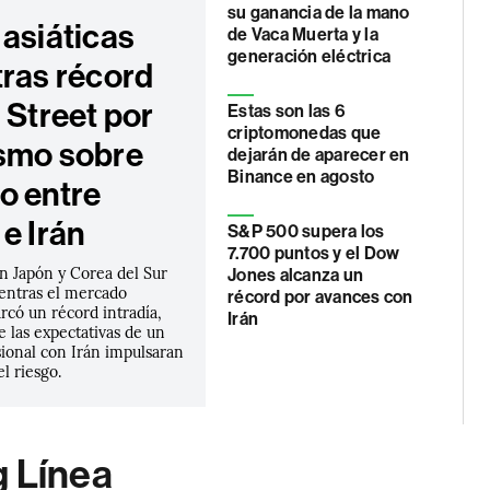
su ganancia de la mano
 asiáticas
de Vaca Muerta y la
generación eléctrica
tras récord
 Street por
Estas son las 6
criptomonedas que
smo sobre
dejarán de aparecer en
Binance en agosto
o entre
e Irán
S&P 500 supera los
7.700 puntos y el Dow
n Japón y Corea del Sur
Jones alcanza un
entras el mercado
récord por avances con
rcó un récord intradía,
Irán
 las expectativas de un
sional con Irán impulsaran
el riesgo.
g Línea