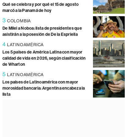
Qué se celebra y por qué el 15 de agosto
marcó a la Panamá de hoy
3
COLOMBIA
De Milei a Noboa: lista de presidentes que
asistirán a la posesión de De la Espriella
4
LATINOAMÉRICA
Los 5 países de América Latina con mayor
calidad de vida en 2026, según clasificación
de Wharton
5
LATINOAMÉRICA
Los países de Latinoamérica con mayor
morosidad bancaria: Argentina encabeza la
lista