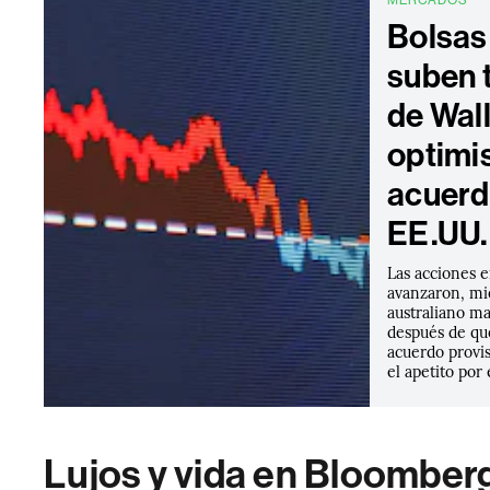
MERCADOS
Bolsas
suben 
de Wall
optimi
acuerd
EE.UU. 
Las acciones e
avanzaron, mi
australiano ma
después de que
acuerdo provi
el apetito por 
Lujos y vida en Bloomber