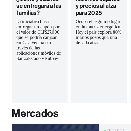
se entregará a las
y precios al alza
familias?
para 2025
La iniciativa busca
Ocupa el segundo lugar
entregar un cupón por
en la matriz energética.
el valor de CLP$27.000
Hoy el país explora 80%
que se podría canjear
menos pozos que una
en Caja Vecina o a
década atrás
través de las
aplicaciones móviles de
BancoEstado y Rutpay.
Mercados