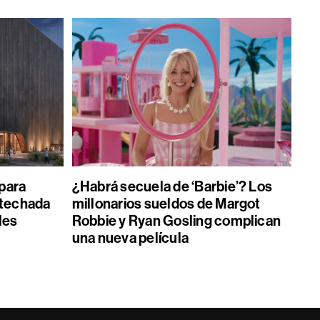
 para
¿Habrá secuela de ‘Barbie’? Los
 techada
millonarios sueldos de Margot
les
Robbie y Ryan Gosling complican
una nueva película