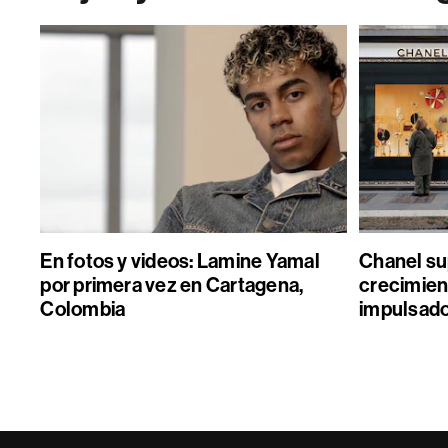
En fotos y videos: Lamine Yamal
Chanel sup
por primera vez en Cartagena,
crecimient
Colombia
impulsado