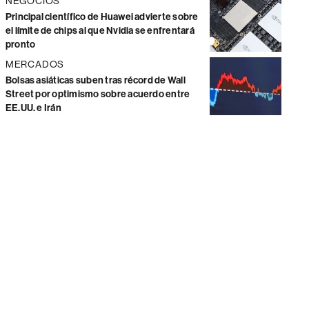
NEGOCIOS
Principal científico de Huawei advierte sobre
el límite de chips al que Nvidia se enfrentará
pronto
MERCADOS
Bolsas asiáticas suben tras récord de Wall
Street por optimismo sobre acuerdo entre
EE.UU. e Irán