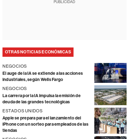
PUBLICIDAD
OTRAS NOTICIAS ECONÓMICAS
NEGOCIOS
El auge de la IA se extiende a las acciones
industriales, según Wells Fargo
NEGOCIOS
La carrera por la IA impulsa la emisión de
deuda de las grandes tecnológicas
ESTADOS UNIDOS
Apple se prepara para el lanzamiento del
iPhone con un sorteo para empleados de las
tiendas