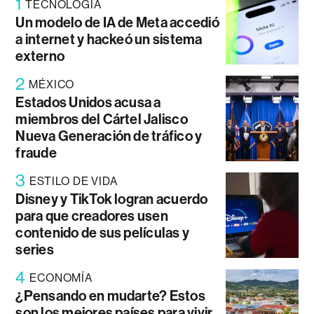
1
TECNOLOGÍA
Un modelo de IA de Meta accedió
a internet y hackeó un sistema
externo
2
MÉXICO
Estados Unidos acusa a
miembros del Cártel Jalisco
Nueva Generación de tráfico y
fraude
3
ESTILO DE VIDA
Disney y TikTok logran acuerdo
para que creadores usen
contenido de sus películas y
series
4
ECONOMÍA
¿Pensando en mudarte? Estos
son los mejores países para vivir