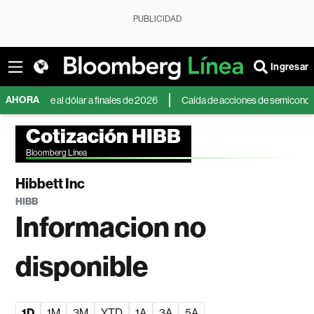
PUBLICIDAD
Ingresar
AHORA
frente al dólar a finales de 2026
Caída de acciones de semiconductores e
Cotización HIBB
Bloomberg Línea
Hibbett Inc
HIBB
Informacion no
disponible
1D
1M
3M
YTD
1A
3A
5A