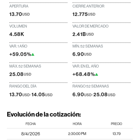
APERTURA
CIERRE ANTERIOR
13.70
12.775
USD
USD
VOLUMEN
VALOR DE MERCADO
4.58K
2.41B
USD
VAR. 1 AÑO
MÍN. 52 SEMANAS
+59.05%
6.90
USD
MÁX. 52 SEMANAS
VAR. EN EL AÑO
25.08
+68.48%
USD
RANGO DEL DÍA
RANGO 52 SEMANAS
13.70
-
14.05
6.90
-
25.08
USD
USD
USD
USD
Evolución de la cotización:
FECHA
HORA
PRECIO
8/4/2026
2:30:00 PM
13.79