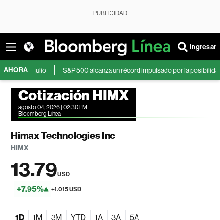
PUBLICIDAD
Ingresar
AHORA
 de julio
S&P 500 alcanza un récord impulsado por la posibilidad de un 
Cotización HIMX
agosto 04, 2026 | 02:30 PM
Bloomberg Línea
Himax Technologies Inc
HIMX
13.79
USD
+7.95%
+1.015 USD
1D
1M
3M
YTD
1A
3A
5A