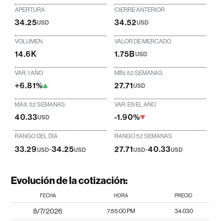
APERTURA
CIERRE ANTERIOR
34.25
34.52
USD
USD
VOLUMEN
VALOR DE MERCADO
14.6K
1.75B
USD
VAR. 1 AÑO
MÍN. 52 SEMANAS
+6.81%
27.71
USD
MÁX. 52 SEMANAS
VAR. EN EL AÑO
40.33
-1.90%
USD
RANGO DEL DÍA
RANGO 52 SEMANAS
33.29
-
34.25
27.71
-
40.33
USD
USD
USD
USD
Evolución de la cotización:
FECHA
HORA
PRECIO
8/7/2026
7:55:00 PM
34.030