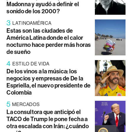
Madonna y ayudó a definir el
sonido de los 2000?
3
LATINOAMÉRICA
Estas son las ciudades de
América Latina donde el calor
nocturno hace perder más horas
de sueño
4
ESTILO DE VIDA
De los vinos a la música: los
negocios y empresas de De la
Espriella, el nuevo presidente de
Colombia
5
MERCADOS
La consultora que anticipó el
TACO de Trump le pone fecha a
otra escalada con Irán: ¿cuándo