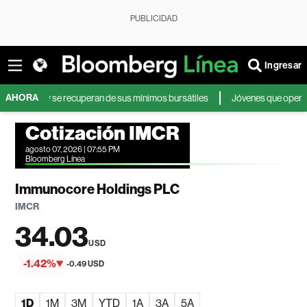
PUBLICIDAD
Ingresar
AHORA
res y se recuperan de sus mínimos bursátiles
Jóvenes que operan en bols
Cotización IMCR
agosto 07, 2026 | 07:55 PM
Bloomberg Línea
Immunocore Holdings PLC
IMCR
34.03
USD
-1.42%
-0.49 USD
1D
1M
3M
YTD
1A
3A
5A