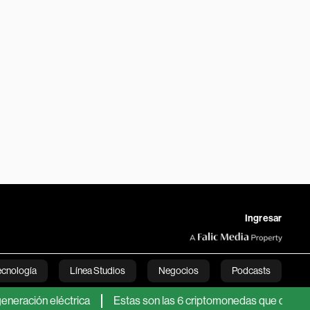
Ingresar
ecnología
Línea Studios
Negocios
Podcasts
 eléctrica
Estas son las 6 criptomonedas que dejarán de apar
English