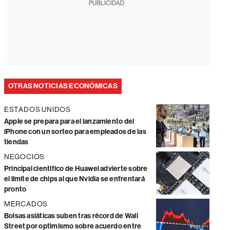
PUBLICIDAD
OTRAS NOTICIAS ECONÓMICAS
ESTADOS UNIDOS
Apple se prepara para el lanzamiento del
iPhone con un sorteo para empleados de las
tiendas
NEGOCIOS
Principal científico de Huawei advierte sobre
el límite de chips al que Nvidia se enfrentará
pronto
MERCADOS
Bolsas asiáticas suben tras récord de Wall
Street por optimismo sobre acuerdo entre