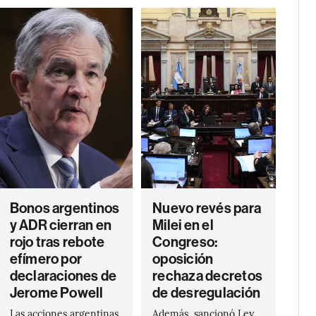
Bonos argentinos
Nuevo revés para
y ADR cierran en
Milei en el
rojo tras rebote
Congreso:
efímero por
oposición
declaraciones de
rechaza decretos
Jerome Powell
de desregulación
Las acciones argentinas
Además, sancionó Ley