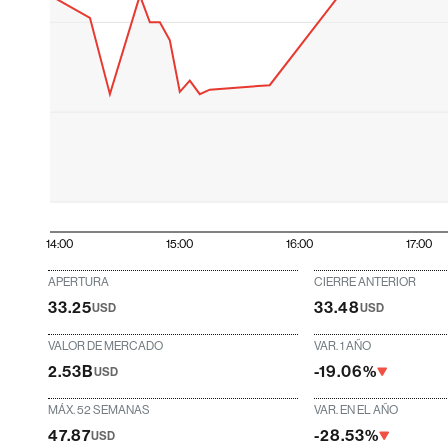
14:00
15:00
16:00
17:00
APERTURA
CIERRE ANTERIOR
33.25
33.48
USD
USD
VALOR DE MERCADO
VAR. 1 AÑO
2.53B
-19.06%
USD
MÁX. 52 SEMANAS
VAR. EN EL AÑO
47.87
-28.53%
USD