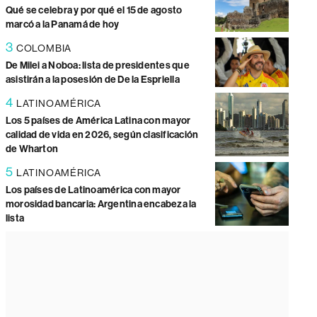
Qué se celebra y por qué el 15 de agosto
marcó a la Panamá de hoy
3
COLOMBIA
De Milei a Noboa: lista de presidentes que
asistirán a la posesión de De la Espriella
4
LATINOAMÉRICA
Los 5 países de América Latina con mayor
calidad de vida en 2026, según clasificación
de Wharton
5
LATINOAMÉRICA
Los países de Latinoamérica con mayor
morosidad bancaria: Argentina encabeza la
lista