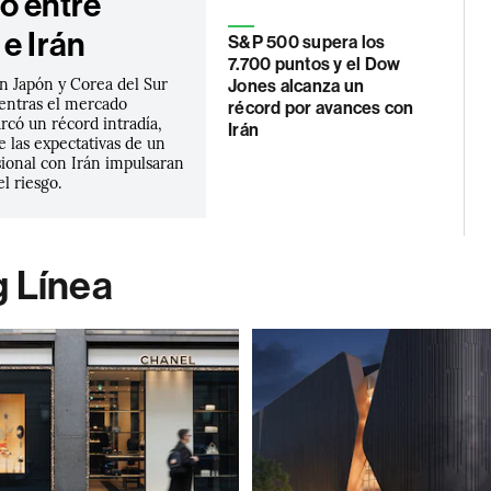
o entre
e Irán
S&P 500 supera los
7.700 puntos y el Dow
n Japón y Corea del Sur
Jones alcanza un
entras el mercado
récord por avances con
rcó un récord intradía,
Irán
 las expectativas de un
sional con Irán impulsaran
el riesgo.
g Línea