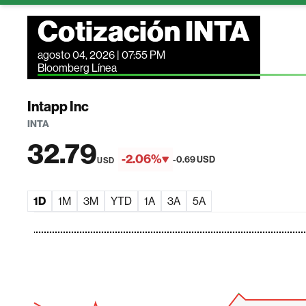
Cotización INTA
agosto 04, 2026 | 07:55 PM
Bloomberg Línea
Intapp Inc
INTA
32.79
-2.06%
-0.69 USD
USD
1D
1M
3M
YTD
1A
3A
5A