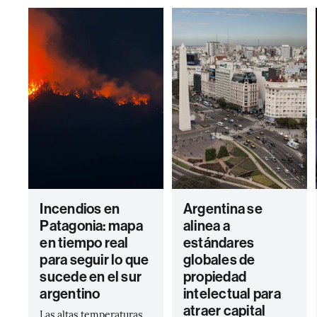
Incendios en
Argentina se
Patagonia: mapa
alinea a
en tiempo real
estándares
para seguir lo que
globales de
sucede en el sur
propiedad
argentino
intelectual para
atraer capital
Las altas temperaturas