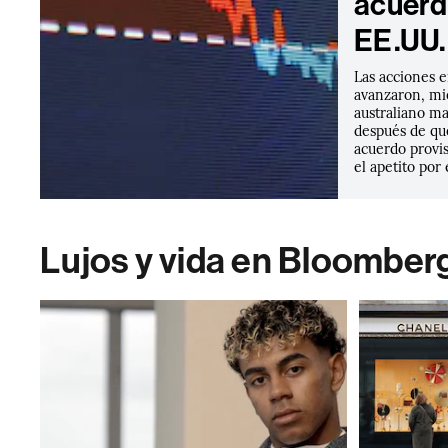
acuerd
EE.UU. 
Las acciones e
avanzaron, mi
australiano ma
después de que
acuerdo provi
el apetito por 
Lujos y vida en Bloomber