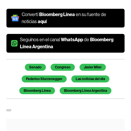
Convertí
Bloomberg Línea
en su fuente de
noticias
aquí
Seguínos en el canal
WhatsApp
de
Bloomberg
Línea Argentina
Temas de este artículo
Senado
Congreso
Javier Milei
Federico Sturzenegger
Las noticias del día
Bloomberg Línea
Bloomberg Línea Argentina