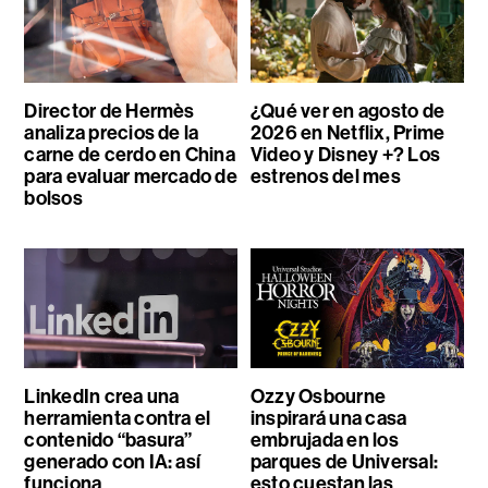
Director de Hermès
¿Qué ver en agosto de
analiza precios de la
2026 en Netflix, Prime
carne de cerdo en China
Video y Disney +? Los
para evaluar mercado de
estrenos del mes
bolsos
LinkedIn crea una
Ozzy Osbourne
herramienta contra el
inspirará una casa
contenido “basura”
embrujada en los
generado con IA: así
parques de Universal:
funciona
esto cuestan las