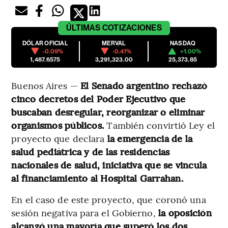
ÚLTIMAS
COTIZACIONES
DÓLAR OFICIAL
MERVAL
NASDAQ
-0.09%
-0.41%
+1.00%
1,487.6575
3,291,323.00
25,373.85
Buenos Aires —
El Senado argentino rechazó
cinco decretos del Poder Ejecutivo que
buscaban desregular, reorganizar o eliminar
organismos públicos.
También convirtió Ley el
proyecto que declara
la emergencia de la
salud pediátrica y de las residencias
nacionales de salud, iniciativa que se vincula
al financiamiento al Hospital Garrahan.
En el caso de este proyecto, que coronó una
sesión negativa para el Gobierno,
la oposición
alcanzó una mayoría que superó los dos