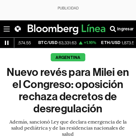
PUBLICIDAD
Ingresar
BTC/USD
+1.16%
ETH/USD
+2.
574.55
63,331.63
1,873.533
ARGENTINA
Nuevo revés para Milei en
el Congreso: oposición
rechaza decretos de
desregulación
Además, sancionó Ley que declara emergencia de la
salud pediátrica y de las residencias nacionales de
salud