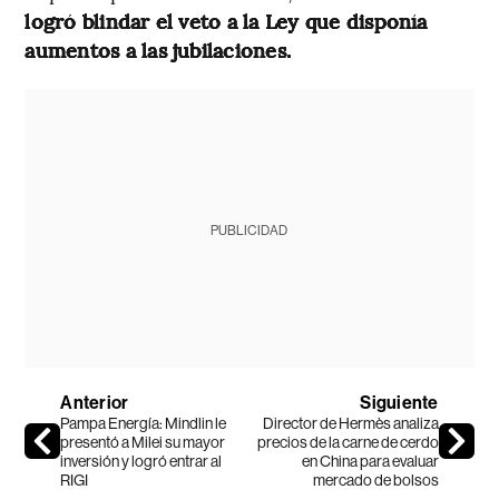
logró blindar el veto a la Ley que disponía
aumentos a las jubilaciones.
PUBLICIDAD
Anterior
Siguiente
Pampa Energía: Mindlin le
Director de Hermès analiza
presentó a Milei su mayor
precios de la carne de cerdo
inversión y logró entrar al
en China para evaluar
RIGI
mercado de bolsos