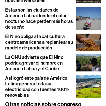
nuevas inversiones
Estas son las ciudades de
América Latina donde el calor
nocturno hace perder más horas
de sueño
El Niño obliga a la caficultura
centroamericana a replantear su
modelo de producción
La ONU advierte que El Niño
podría agravar el hambre en
América Latina y el Caribe
Así logró este país de América
Latina generar toda su
electricidad con fuentes 100%
renovables
Otras noticias sobre congreso