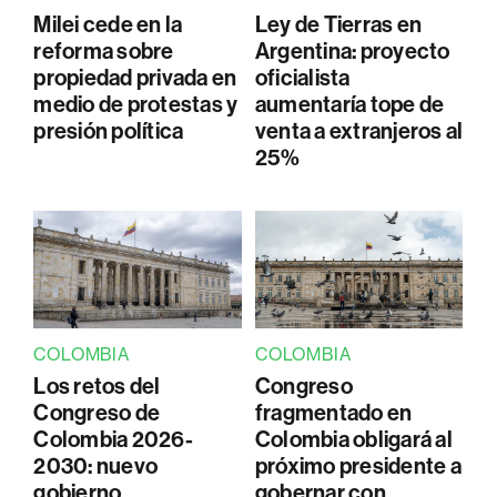
Milei cede en la
Ley de Tierras en
reforma sobre
Argentina: proyecto
propiedad privada en
oficialista
medio de protestas y
aumentaría tope de
presión política
venta a extranjeros al
25%
COLOMBIA
COLOMBIA
Los retos del
Congreso
Congreso de
fragmentado en
Colombia 2026-
Colombia obligará al
2030: nuevo
próximo presidente a
gobierno,
gobernar con