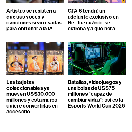
Artistas se resisten a
GTA 6 tendrá un
que sus voces y
adelanto exclusivo en
canciones sean usadas
Netflix: cuándo se
para entrenar a la IA
estrena y a qué hora
Las tarjetas
Batallas, videojuegos y
coleccionables ya
una bolsa de US$75
mueven US$30.000
millones “capaz de
millones y esta marca
cambiar vidas”: así es la
quiere convertirlas en
Esports World Cup 2026
accesorio