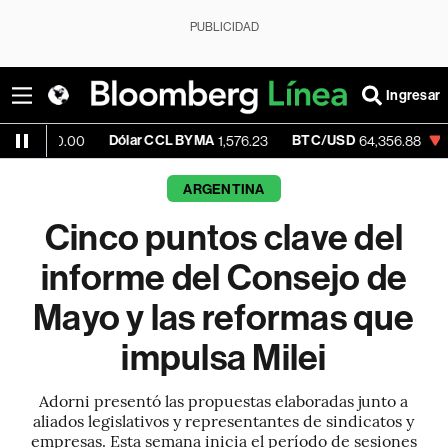
PUBLICIDAD
Ingresar
Dólar CCL BYMA
BTC/USD
-0.06%
E
00
1,576.23
64,356.88
ARGENTINA
Cinco puntos clave del
informe del Consejo de
Mayo y las reformas que
impulsa Milei
Adorni presentó las propuestas elaboradas junto a
aliados legislativos y representantes de sindicatos y
empresas. Esta semana inicia el período de sesiones