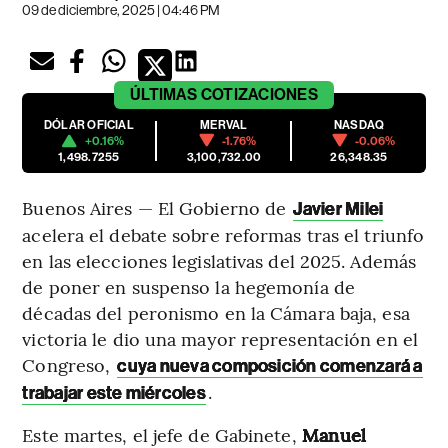
09 de diciembre, 2025 | 04:46 PM
ÚLTIMAS
COTIZACIONES
DÓLAR OFICIAL
MERVAL
NASDAQ
+0.16%
-1.76%
-0.06%
1,498.7255
3,100,732.00
26,348.35
Buenos Aires — El Gobierno de
Javier Milei
acelera el debate sobre reformas tras el triunfo
en las elecciones legislativas del 2025. Además
de poner en suspenso la hegemonía de
décadas del peronismo en la Cámara baja, esa
victoria le dio una mayor representación en el
Congreso,
cuya nueva composición comenzará a
.
trabajar este miércoles
Este martes, el jefe de Gabinete,
Manuel