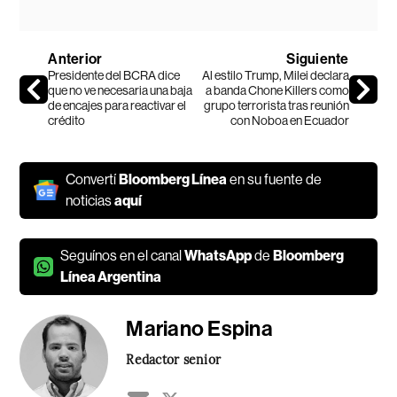
Anterior
Siguiente
Presidente del BCRA dice
Al estilo Trump, Milei declara
que no ve necesaria una baja
a banda Chone Killers como
de encajes para reactivar el
grupo terrorista tras reunión
crédito
con Noboa en Ecuador
Convertí
Bloomberg Línea
en su fuente de
noticias
aquí
Seguínos en el canal
WhatsApp
de
Bloomberg
Línea Argentina
Mariano Espina
Redactor senior