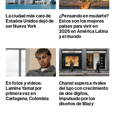
La ciudad más cara de
¿Pensando en mudarte?
Estados Unidos dejó de
Estos son los mejores
ser Nueva York
países para vivir en
2026 en América Latina
y el mundo
En fotos y videos:
Chanel supera a rivales
Lamine Yamal por
del lujo con crecimiento
primera vez en
de dos dígitos,
Cartagena, Colombia
impulsado por los
diseños de Blazy