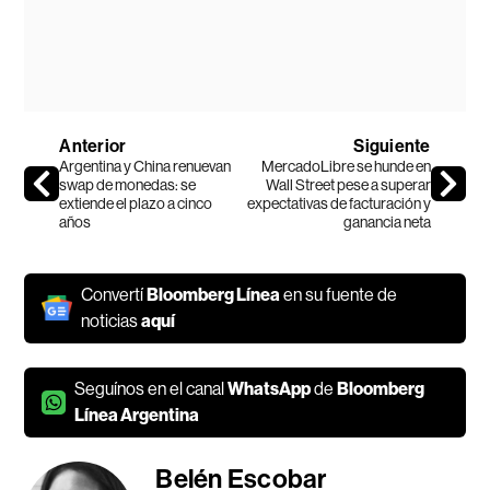
Anterior
Siguiente
Argentina y China renuevan
MercadoLibre se hunde en
swap de monedas: se
Wall Street pese a superar
extiende el plazo a cinco
expectativas de facturación y
años
ganancia neta
Convertí
Bloomberg Línea
en su fuente de
noticias
aquí
Seguínos en el canal
WhatsApp
de
Bloomberg
Línea Argentina
Belén Escobar