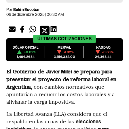
Por
Belén Escobar
09 de diciembre, 2025 | 06:30 AM
ÚLTIMAS
COTIZACIONES
DÓLAR OFICIAL
MERVAL
NASDAQ
+0.02%
-1.02%
-0.83%
1,496.2634
3,156,332.00
26,363.44
El Gobierno de
se prepara para
Javier Milei
presentar el proyecto de reforma laboral en
Argentina,
con cambios normativos que
apuntarían a reducir los costos laborales y a
alivianar la carga impositiva.
La Libertad Avanza (LLA) considera que el
respaldo en las urnas de las
elecciones
le otorga margen político
para