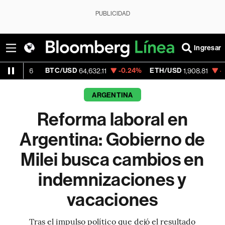
PUBLICIDAD
Ingresar
BTC/USD
-0.24%
ETH/USD
-0.36%
Vi
64,632.11
1,908.81
ARGENTINA
Reforma laboral en
Argentina: Gobierno de
Milei busca cambios en
indemnizaciones y
vacaciones
Tras el impulso político que dejó el resultado