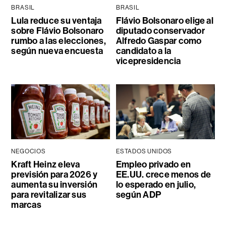
BRASIL
BRASIL
Lula reduce su ventaja
Flávio Bolsonaro elige al
sobre Flávio Bolsonaro
diputado conservador
rumbo a las elecciones,
Alfredo Gaspar como
según nueva encuesta
candidato a la
vicepresidencia
NEGOCIOS
ESTADOS UNIDOS
Kraft Heinz eleva
Empleo privado en
previsión para 2026 y
EE.UU. crece menos de
aumenta su inversión
lo esperado en julio,
para revitalizar sus
según ADP
marcas