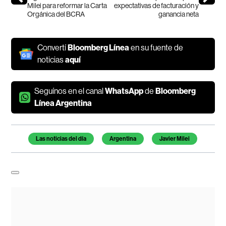
Milei para reformar la Carta
expectativas de facturación y
Orgánica del BCRA
ganancia neta
Convertí
Bloomberg Línea
en su fuente de
noticias
aquí
Seguínos en el canal
WhatsApp
de
Bloomberg
Línea Argentina
Temas de este artículo
Las noticias del día
Argentina
Javier Milei