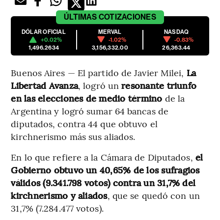
ÚLTIMAS
COTIZACIONES
DÓLAR OFICIAL
MERVAL
NASDAQ
+0.02%
-1.02%
-0.83%
1,496.2634
3,156,332.00
26,363.44
Buenos Aires — El partido de Javier Milei,
La
Libertad Avanza
, logró un
resonante triunfo
en las elecciones de medio término
de la
Argentina y logró sumar 64 bancas de
diputados, contra 44 que obtuvo el
kirchnerismo más sus aliados.
En lo que refiere a la Cámara de Diputados,
el
Gobierno obtuvo un 40,65% de los sufragios
válidos (9.341.798 votos) contra un 31,7% del
kirchnerismo y aliados
, que se quedó con un
31,7% (7.284.477 votos).