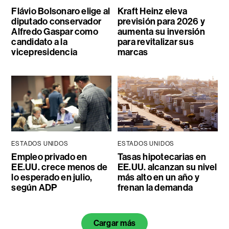
Flávio Bolsonaro elige al
Kraft Heinz eleva
diputado conservador
previsión para 2026 y
Alfredo Gaspar como
aumenta su inversión
candidato a la
para revitalizar sus
vicepresidencia
marcas
ESTADOS UNIDOS
ESTADOS UNIDOS
Empleo privado en
Tasas hipotecarias en
EE.UU. crece menos de
EE.UU. alcanzan su nivel
lo esperado en julio,
más alto en un año y
según ADP
frenan la demanda
Cargar más