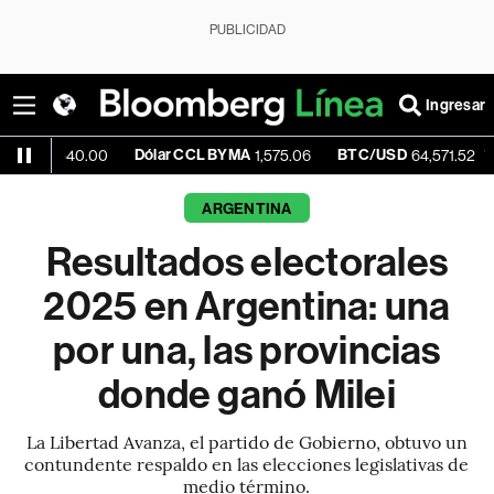
PUBLICIDAD
Ingresar
Dólar CCL BYMA
BTC/USD
-0.33
,540.00
1,575.06
64,571.52
ARGENTINA
Resultados electorales
2025 en Argentina: una
por una, las provincias
donde ganó Milei
La Libertad Avanza, el partido de Gobierno, obtuvo un
contundente respaldo en las elecciones legislativas de
medio término.