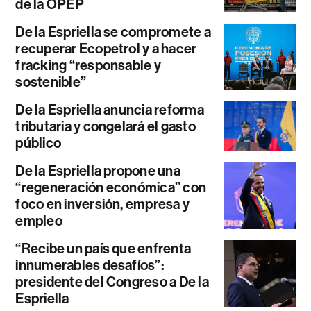
de la OPEP
De la Espriella se compromete a
recuperar Ecopetrol y a hacer
fracking “responsable y
sostenible”
De la Espriella anuncia reforma
tributaria y congelará el gasto
público
De la Espriella propone una
“regeneración económica” con
foco en inversión, empresa y
empleo
“Recibe un país que enfrenta
innumerables desafíos”:
presidente del Congreso a De la
Espriella