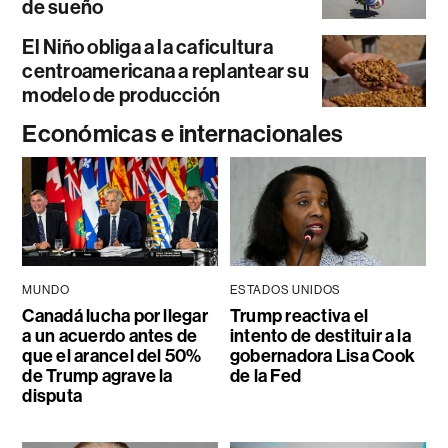
de sueño
El Niño obliga a la caficultura
centroamericana a replantear su
modelo de producción
Económicas e internacionales
MUNDO
ESTADOS UNIDOS
Canadá lucha por llegar
Trump reactiva el
a un acuerdo antes de
intento de destituir a la
que el arancel del 50%
gobernadora Lisa Cook
de Trump agrave la
de la Fed
disputa