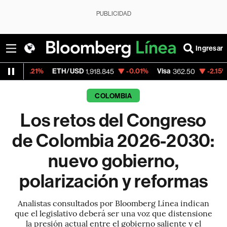
PUBLICIDAD
Ingresar
ETH/USD
-0.01%
Visa
-2.15%
MercadoLi
1,918.845
362.50
COLOMBIA
Los retos del Congreso
de Colombia 2026-2030:
nuevo gobierno,
polarización y reformas
Analistas consultados por Bloomberg Línea indican
que el legislativo deberá ser una voz que distensione
la presión actual entre el gobierno saliente y el