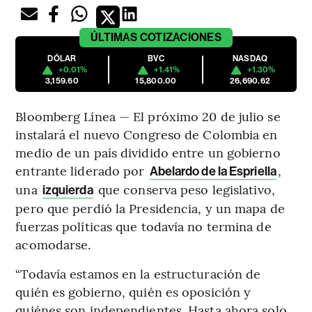
ÚLTIMAS
COTIZACIONES
DÓLAR
BVC
NASDAQ
+0.01%
+1.41%
+1.30%
3,159.60
15,800.00
26,690.62
Bloomberg Línea — El próximo 20 de julio se
instalará el nuevo Congreso de Colombia en
medio de un país dividido entre un gobierno
entrante liderado por
,
Abelardo de la Espriella
una
que conserva peso legislativo,
izquierda
pero que perdió la Presidencia, y un mapa de
fuerzas políticas que todavía no termina de
acomodarse.
“Todavía estamos en la estructuración de
quién es gobierno, quién es oposición y
quiénes son independientes. Hasta ahora solo