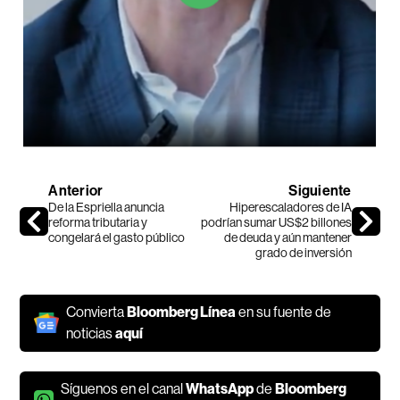
Anterior
Siguiente
De la Espriella anuncia
Hiperescaladores de IA
reforma tributaria y
podrían sumar US$2 billones
congelará el gasto público
de deuda y aún mantener
grado de inversión
Convierta
Bloomberg Línea
en su fuente de
noticias
aquí
Síguenos en el canal
WhatsApp
de
Bloomberg