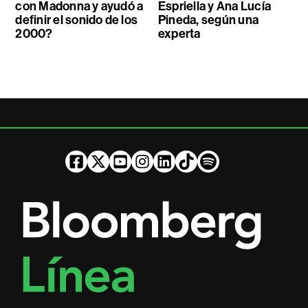
con Madonna y ayudó a
Espriella y Ana Lucía
definir el sonido de los
Pineda, según una
2000?
experta