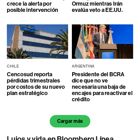
crece la alerta por
Ormuz mientras Irán
posible intervención
evalúa veto a EE.UU.
CHILE
ARGENTINA
Cencosud reporta
Presidente del BCRA
pérdidas trimestrales
dice que no ve
por costos de su nuevo
necesaria una baja de
plan estratégico
encajes para reactivar el
crédito
Cargar más
Lujos y vida en Bloomberg Línea