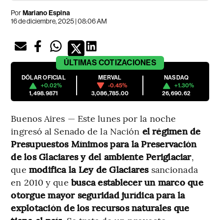
Por
Mariano Espina
16 de diciembre, 2025 | 08:06 AM
ÚLTIMAS
COTIZACIONES
DÓLAR OFICIAL
MERVAL
NASDAQ
+0.02%
-0.45%
+1.30%
1,498.9871
3,086,785.00
26,690.62
Buenos Aires — Este lunes por la noche
ingresó al Senado de la Nación
el régimen de
Presupuestos Mínimos para la Preservación
de los Glaciares y del ambiente Periglaciar
,
que
modifica la Ley de Glaciares
sancionada
en 2010 y que
busca establecer un marco que
otorgue mayor seguridad jurídica para la
explotación de los recursos naturales que