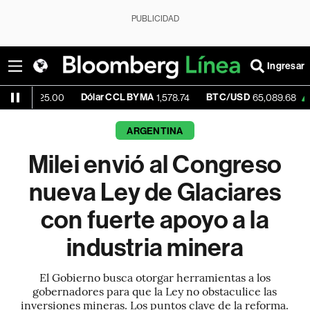
PUBLICIDAD
Ingresar
Dólar CCL BYMA
BTC/USD
+0.24%
.00
1,578.74
65,089.68
ARGENTINA
Milei envió al Congreso
nueva Ley de Glaciares
con fuerte apoyo a la
industria minera
El Gobierno busca otorgar herramientas a los
gobernadores para que la Ley no obstaculice las
inversiones mineras. Los puntos clave de la reforma.