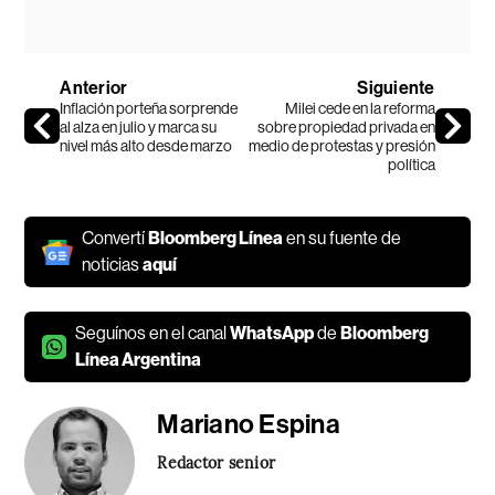
Anterior
Siguiente
Inflación porteña sorprende
Milei cede en la reforma
al alza en julio y marca su
sobre propiedad privada en
nivel más alto desde marzo
medio de protestas y presión
política
Convertí
Bloomberg Línea
en su fuente de
noticias
aquí
Seguínos en el canal
WhatsApp
de
Bloomberg
Línea Argentina
Mariano Espina
Redactor senior