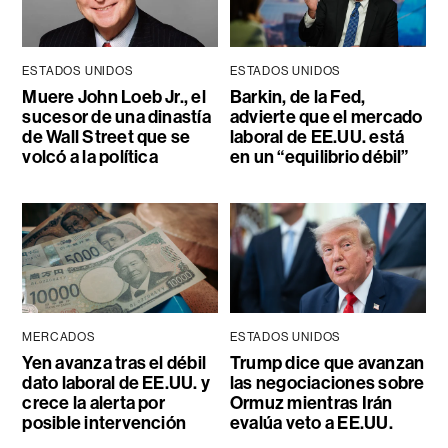
ESTADOS UNIDOS
ESTADOS UNIDOS
Muere John Loeb Jr., el
Barkin, de la Fed,
sucesor de una dinastía
advierte que el mercado
de Wall Street que se
laboral de EE.UU. está
volcó a la política
en un “equilibrio débil”
MERCADOS
ESTADOS UNIDOS
Yen avanza tras el débil
Trump dice que avanzan
dato laboral de EE.UU. y
las negociaciones sobre
crece la alerta por
Ormuz mientras Irán
posible intervención
evalúa veto a EE.UU.