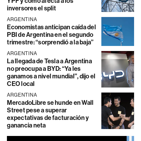
YPF y cómo afecta a los
inversores el split
ARGENTINA
Economistas anticipan caída del
PBI de Argentina en el segundo
trimestre: “sorprendió a la baja”
ARGENTINA
La llegada de Tesla a Argentina
no preocupa a BYD: “Ya les
ganamos a nivel mundial”, dijo el
CEO local
ARGENTINA
MercadoLibre se hunde en Wall
Street pese a superar
expectativas de facturación y
ganancia neta