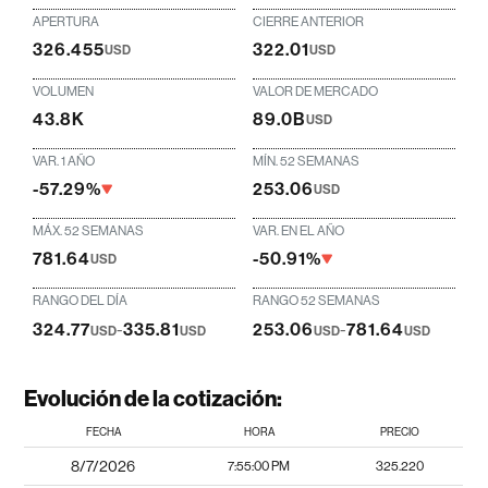
APERTURA
CIERRE ANTERIOR
326.455
322.01
USD
USD
VOLUMEN
VALOR DE MERCADO
43.8K
89.0B
USD
VAR. 1 AÑO
MÍN. 52 SEMANAS
-57.29%
253.06
USD
MÁX. 52 SEMANAS
VAR. EN EL AÑO
781.64
-50.91%
USD
RANGO DEL DÍA
RANGO 52 SEMANAS
324.77
-
335.81
253.06
-
781.64
USD
USD
USD
USD
Evolución de la cotización:
FECHA
HORA
PRECIO
8/7/2026
7:55:00 PM
325.220