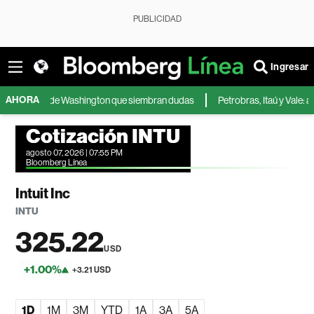
PUBLICIDAD
Ingresar
AHORA
iones de Washington que siembran dudas
Petrobras, Itaú y Vale: accione
Cotización INTU
agosto 07, 2026 | 07:55 PM
Bloomberg Línea
Intuit Inc
INTU
325.22
USD
+1.00%
+3.21 USD
1D
1M
3M
YTD
1A
3A
5A