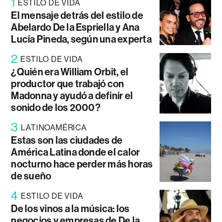
1
ESTILO DE VIDA
El mensaje detrás del estilo de
Abelardo De la Espriella y Ana
Lucía Pineda, según una experta
2
ESTILO DE VIDA
¿Quién era William Orbit, el
productor que trabajó con
Madonna y ayudó a definir el
sonido de los 2000?
3
LATINOAMÉRICA
Estas son las ciudades de
América Latina donde el calor
nocturno hace perder más horas
de sueño
4
ESTILO DE VIDA
De los vinos a la música: los
negocios y empresas de De la