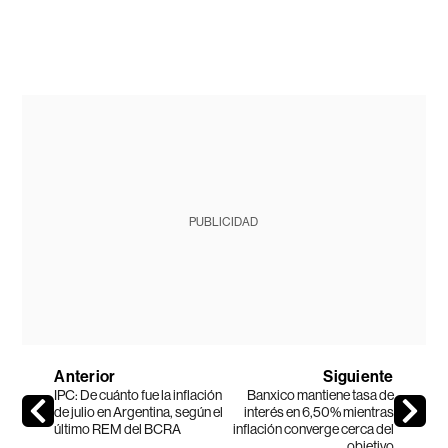
PUBLICIDAD
Anterior
Siguiente
IPC: De cuánto fue la inflación
Banxico mantiene tasa de
de julio en Argentina, según el
interés en 6,50% mientras
último REM del BCRA
inflación converge cerca del
objetivo