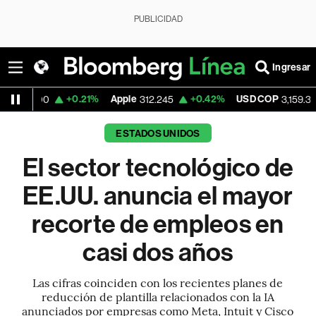
PUBLICIDAD
Ingresar
+0.21%
Apple
+0.42%
USD COP
-0.52%
312.245
3,159.39
ESTADOS UNIDOS
El sector tecnológico de
EE.UU. anuncia el mayor
recorte de empleos en
casi dos años
Las cifras coinciden con los recientes planes de
reducción de plantilla relacionados con la IA
anunciados por empresas como Meta, Intuit y Cisco