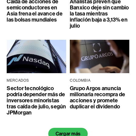
Caída de acciones de
Analistas prevén que
semiconductores en
Banxico deje sin cambio
Asia frena el avance de
la tasa mientras
las bolsas mundiales
inflación baja a 3,13% en
julio
MERCADOS
COLOMBIA
Sector tecnológico
Grupo Argos anuncia
podría depender más de
millonaria recompra de
inversores minoristas
acciones y promete
tras caída de julio, según
duplicar el dividendo
JPMorgan
Cargar más