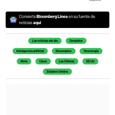
Convierta
Bloomberg Línea
en su fuente de
noticias
aquí
Temas de este artículo
Las noticias del día
Despidos
Inteligencia artificial
Desempleo
Tecnologia
Meta
Cisco
Las Últimas
EE UU
Estados Unidos