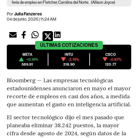
feria de empleo en Fletcher, Carolina del Norte.
(Allison Joyce)
Por
Julia Fanzeres
04 de junio, 2026 | 11:24 AM
ÚLTIMAS
COTIZACIONES
META
INTU
CSCO
+0.18%
-2.74%
-0.67%
589.91
318.90
120.77
Bloomberg — Las empresas tecnológicas
estadounidenses anunciaron en mayo el mayor
recorte de empleos en casi dos años, a medida
que aumentan el gasto en inteligencia artificial.
El sector tecnológico dijo el mes pasado que
planeaba eliminar 38.242 puestos, la mayor
cifra desde agosto de 2024, según datos de la