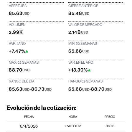
APERTURA
CIERRE ANTERIOR
85.63
85.48
USD
USD
VOLUMEN
VALOR DE MERCADO
2.99K
2.14B
USD
VAR. 1 AÑO
MÍN. 52 SEMANAS
+7.47%
65.68
USD
MÁX. 52 SEMANAS
VAR. EN EL AÑO
88.70
+13.30%
USD
RANGO DEL DÍA
RANGO 52 SEMANAS
85.63
-
86.73
65.68
-
88.70
USD
USD
USD
USD
Evolución de la cotización:
FECHA
HORA
PRECIO
8/4/2026
7:50:00 PM
86.73