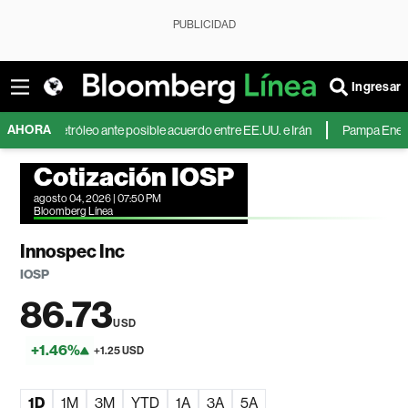
PUBLICIDAD
Ingresar
AHORA
 el petróleo ante posible acuerdo entre EE.UU. e Irán
Pampa Energía dupli
Cotización IOSP
agosto 04, 2026 | 07:50 PM
Bloomberg Línea
Innospec Inc
IOSP
86.73
USD
+1.46%
+1.25 USD
1D
1M
3M
YTD
1A
3A
5A