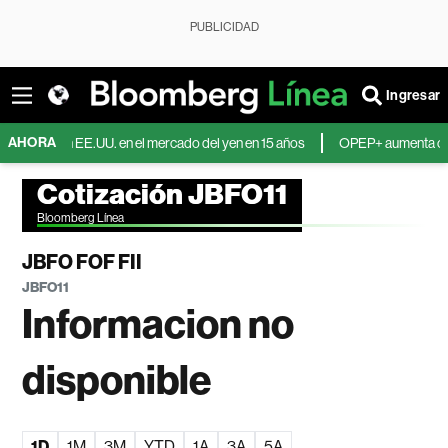
PUBLICIDAD
Ingresar
AHORA
a con EE.UU. en el mercado del yen en 15 años
OPEP+ aumenta cuotas de p
Cotización JBFO11
Bloomberg Línea
JBFO FOF FII
JBFO11
Informacion no
disponible
1D
1M
3M
YTD
1A
3A
5A