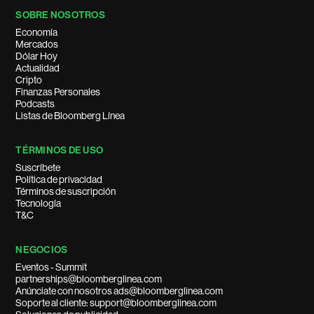
SOBRE NOSOTROS
Economía
Mercados
Dólar Hoy
Actualidad
Cripto
Finanzas Personales
Podcasts
Listas de Bloomberg Línea
TÉRMINOS DE USO
Suscríbete
Política de privacidad
Términos de suscripción
Tecnología
T&C
NEGOCIOS
Eventos - Summit
partnerships@bloomberglinea.com
Anúnciate con nosotros ads@bloomberglinea.com
Soporte al cliente: support@bloomberglinea.com