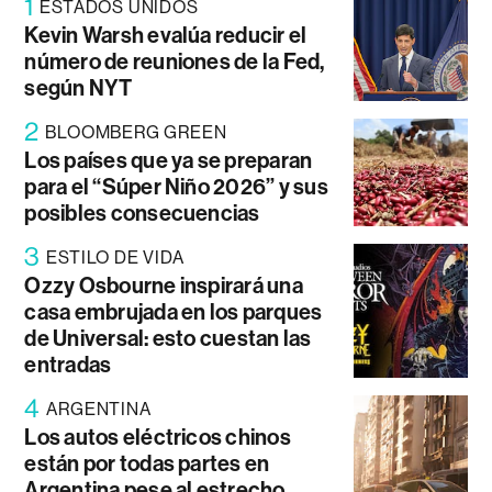
1
ESTADOS UNIDOS
Kevin Warsh evalúa reducir el
número de reuniones de la Fed,
según NYT
2
BLOOMBERG GREEN
Los países que ya se preparan
para el “Súper Niño 2026” y sus
posibles consecuencias
3
ESTILO DE VIDA
Ozzy Osbourne inspirará una
casa embrujada en los parques
de Universal: esto cuestan las
entradas
4
ARGENTINA
Los autos eléctricos chinos
están por todas partes en
Argentina pese al estrecho