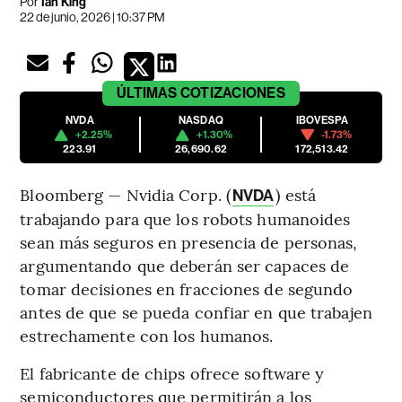
Por
Ian King
22 de junio, 2026 | 10:37 PM
ÚLTIMAS
COTIZACIONES
NVDA
NASDAQ
IBOVESPA
+2.25%
+1.30%
-1.73%
223.91
26,690.62
172,513.42
Bloomberg — Nvidia Corp. (
) está
NVDA
trabajando para que los robots humanoides
sean más seguros en presencia de personas,
argumentando que deberán ser capaces de
tomar decisiones en fracciones de segundo
antes de que se pueda confiar en que trabajen
estrechamente con los humanos.
El fabricante de chips ofrece software y
semiconductores que permitirán a los