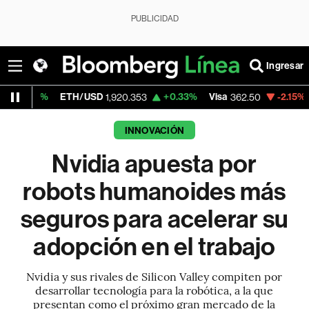
PUBLICIDAD
Ingresar
ETH/USD
+0.33%
Visa
-2.15%
MercadoLi
1,920.353
362.50
INNOVACIÓN
Nvidia apuesta por
robots humanoides más
seguros para acelerar su
adopción en el trabajo
Nvidia y sus rivales de Silicon Valley compiten por
desarrollar tecnología para la robótica, a la que
presentan como el próximo gran mercado de la