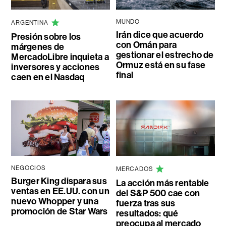
MUNDO
ARGENTINA
Irán dice que acuerdo
Presión sobre los
con Omán para
márgenes de
gestionar el estrecho de
MercadoLibre inquieta a
Ormuz está en su fase
inversores y acciones
final
caen en el Nasdaq
NEGOCIOS
MERCADOS
Burger King dispara sus
La acción más rentable
ventas en EE.UU. con un
del S&P 500 cae con
nuevo Whopper y una
fuerza tras sus
promoción de Star Wars
resultados: qué
preocupa al mercado