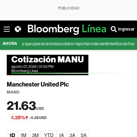
PUBLICIDAD
Ingresar
AHORA
enes que operan en bolsa a diario reportan más sentimientos de fracaso, seg
Cotización MANU
agosto 07, 2026 | 07:55 PM
Bloomberg Línea
Manchester United Plc
MANU
21.63
USD
-1.28%
-0.28 USD
1D
1M
3M
YTD
1A
3A
5A