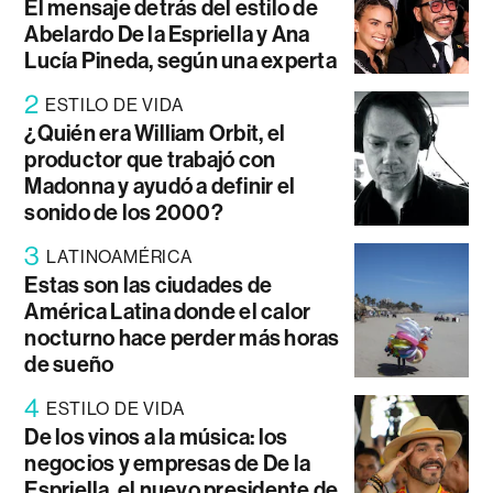
El mensaje detrás del estilo de
Abelardo De la Espriella y Ana
Lucía Pineda, según una experta
2
ESTILO DE VIDA
¿Quién era William Orbit, el
productor que trabajó con
Madonna y ayudó a definir el
sonido de los 2000?
3
LATINOAMÉRICA
Estas son las ciudades de
América Latina donde el calor
nocturno hace perder más horas
de sueño
4
ESTILO DE VIDA
De los vinos a la música: los
negocios y empresas de De la
Espriella, el nuevo presidente de