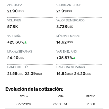
APERTURA
CIERRE ANTERIOR
21.90
21.91
USD
USD
VOLUMEN
VALOR DE MERCADO
57.8K
3.73B
USD
VAR. 1 AÑO
MÍN. 52 SEMANAS
+23.60%
14.62
USD
MÁX. 52 SEMANAS
VAR. EN EL AÑO
24.20
+35.87%
USD
RANGO DEL DÍA
RANGO 52 SEMANAS
21.59
-
22.09
14.62
-
24.20
USD
USD
USD
USD
Evolución de la cotización:
FECHA
HORA
PRECIO
8/7/2026
7:55:00 PM
21.600