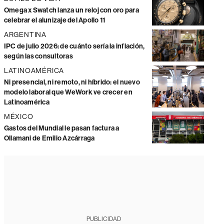
Omega x Swatch lanza un reloj con oro para
celebrar el alunizaje del Apollo 11
ARGENTINA
IPC de julio 2026: de cuánto sería la inflación,
según las consultoras
LATINOAMÉRICA
Ni presencial, ni remoto, ni híbrido: el nuevo
modelo laboral que WeWork ve crecer en
Latinoamérica
MÉXICO
Gastos del Mundial le pasan factura a
Ollamani de Emilio Azcárraga
PUBLICIDAD