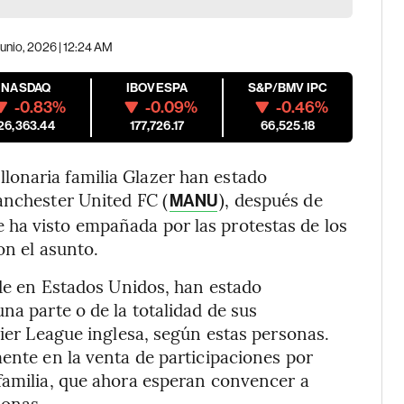
junio, 2026 | 12:24 AM
NASDAQ
IBOVESPA
S&P/BMV IPC
-0.83%
-0.09%
-0.46%
26,363.44
177,726.17
66,525.18
onaria familia Glazer han estado
anchester United FC (
), después de
MANU
ha visto empañada por las protestas de los
on el asunto.
ede en Estados Unidos, han estado
na parte o de la totalidad de sus
mier League inglesa, según estas personas.
mente en la venta de participaciones por
familia, que ahora esperan convencer a
sonas.