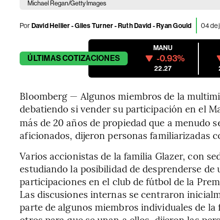
Michael Regan/Getty Images
Por
David Hellier - Giles Turner - Ruth David - Ryan Gould
04 de 
MANU
-0.93%
ÚLTIMAS
COTIZACIONES
22.27
Bloomberg — Algunos miembros de la multimill
debatiendo si vender su participación en el M
más de 20 años de propiedad que a menudo se 
aficionados, dijeron personas familiarizadas c
Varios accionistas de la familia Glazer, con s
estudiando la posibilidad de desprenderse de u
participaciones en el club de fútbol de la Pre
Las discusiones internas se centraron inicial
parte de algunos miembros individuales de la 
otros para que se unan a ellos, dijeron las per