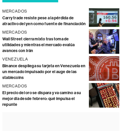
MERCADOS
Carry trade resiste pese a la pérdida de
atractivo del yen como fuente de financiación
MERCADOS
Wall Street cierra mixto tras toma de
utilidades y mientras el mercado evalúa
avances con Irán
VENEZUELA
Binance despliega su tarjeta en Venezuela en
un mercado impulsado por el auge de las
stablecoins
MERCADOS
El precio del oro se dispara y va camino a su
mejor día desde febrero: qué impulsa el
repunte