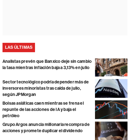
LAS ÚLTIMAS
Analistas prevén que Banxico deje sin cambio
la tasa mientras inflación baja a 3,13% en julio
Sector tecnológico podría depender más de
inversores minoristas tras caída de julio,
según JPMorgan
Bolsas asiáticas caen mientras se frena el
repunte de las acciones de IA y baja el
petróleo
Grupo Argos anuncia millonaria recompra de
acciones y promete duplicar el dividendo