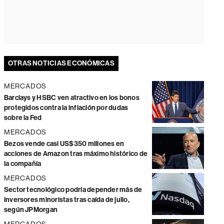
OTRAS NOTICIAS ECONÓMICAS
MERCADOS
Barclays y HSBC ven atractivo en los bonos
protegidos contra la inflación por dudas
sobre la Fed
MERCADOS
Bezos vende casi US$350 millones en
acciones de Amazon tras máximo histórico de
la compañía
MERCADOS
Sector tecnológico podría depender más de
inversores minoristas tras caída de julio,
según JPMorgan
MERCADOS