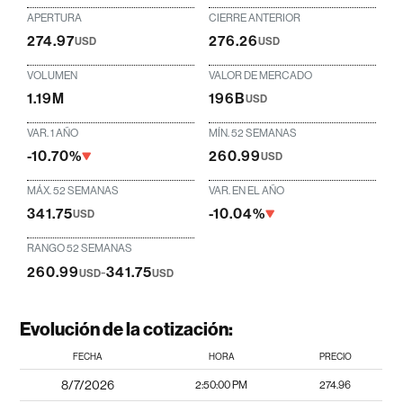
APERTURA
CIERRE ANTERIOR
274.97
276.26
USD
USD
VOLUMEN
VALOR DE MERCADO
1.19M
196B
USD
VAR. 1 AÑO
MÍN. 52 SEMANAS
-10.70%
260.99
USD
MÁX. 52 SEMANAS
VAR. EN EL AÑO
341.75
-10.04%
USD
RANGO 52 SEMANAS
260.99
-
341.75
USD
USD
Evolución de la cotización:
FECHA
HORA
PRECIO
8/7/2026
2:50:00 PM
274.96