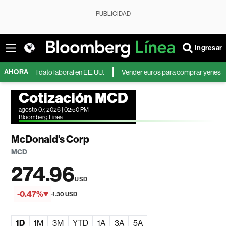
PUBLICIDAD
Ingresar
AHORA
ébil dato laboral en EE.UU.
Vender euros para comprar yenes aumenta el
Cotización MCD
agosto 07, 2026 | 02:50 PM
Bloomberg Línea
McDonald's Corp
MCD
274.96
USD
-0.47%
-1.30 USD
1D
1M
3M
YTD
1A
3A
5A