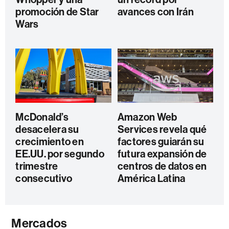
promoción de Star
avances con Irán
Wars
McDonald’s
Amazon Web
desacelera su
Services revela qué
crecimiento en
factores guiarán su
EE.UU. por segundo
futura expansión de
trimestre
centros de datos en
consecutivo
América Latina
Mercados