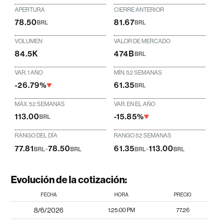
APERTURA
CIERRE ANTERIOR
78.50
81.67
BRL
BRL
VOLUMEN
VALOR DE MERCADO
84.5K
474B
BRL
VAR. 1 AÑO
MÍN. 52 SEMANAS
-26.79%
61.35
BRL
MÁX. 52 SEMANAS
VAR. EN EL AÑO
113.00
-15.85%
BRL
RANGO DEL DÍA
RANGO 52 SEMANAS
77.81
-
78.50
61.35
-
113.00
BRL
BRL
BRL
BRL
Evolución de la cotización:
FECHA
HORA
PRECIO
8/6/2026
1:25:00 PM
77.26