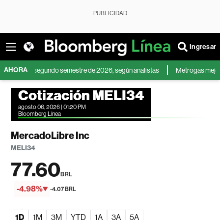
PUBLICIDAD
Ingresar
AHORA
ra el segundo semestre de 2026, según analistas
Metrogas mejora su rent
Cotización MELI34
agosto 06, 2026 | 01:20 PM
Bloomberg Línea
MercadoLibre Inc
MELI34
77.60
BRL
-4.98%
-4.07 BRL
1D
1M
3M
YTD
1A
3A
5A