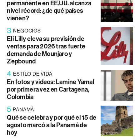
permanente en EE.UU. alcanza
nivel récord: ¿de qué países
vienen?
3
NEGOCIOS
Eli Lilly eleva su previsión de
ventas para 2026 tras fuerte
demanda de Mounjaro y
Zepbound
4
ESTILO DE VIDA
En fotos y videos: Lamine Yamal
por primera vez en Cartagena,
Colombia
5
PANAMÁ
Qué se celebra y por qué el 15 de
agosto marcó a la Panamá de
hoy