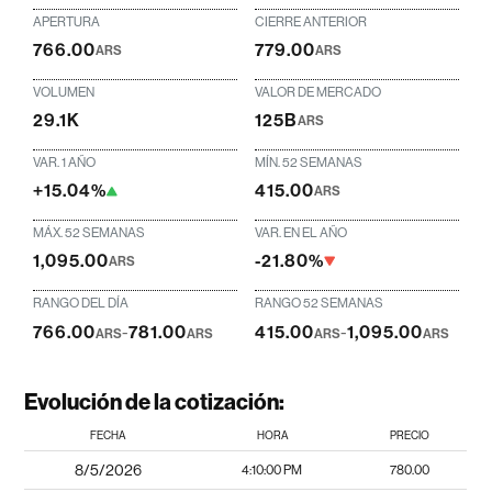
APERTURA
CIERRE ANTERIOR
766.00
779.00
ARS
ARS
VOLUMEN
VALOR DE MERCADO
29.1K
125B
ARS
VAR. 1 AÑO
MÍN. 52 SEMANAS
+15.04%
415.00
ARS
MÁX. 52 SEMANAS
VAR. EN EL AÑO
1,095.00
-21.80%
ARS
RANGO DEL DÍA
RANGO 52 SEMANAS
766.00
-
781.00
415.00
-
1,095.00
ARS
ARS
ARS
ARS
Evolución de la cotización:
FECHA
HORA
PRECIO
8/5/2026
4:10:00 PM
780.00