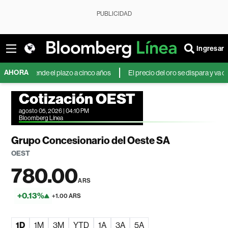
PUBLICIDAD
Ingresar
AHORA
extiende el plazo a cinco años
El precio del oro se dispara y va camino a
Cotización OEST
agosto 05, 2026 | 04:10 PM
Bloomberg Línea
Grupo Concesionario del Oeste SA
OEST
780.00
ARS
+0.13%
+1.00 ARS
1D
1M
3M
YTD
1A
3A
5A