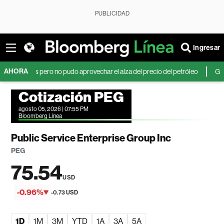
PUBLICIDAD
Ingresar
AHORA
es pero no pudo aprovechar el alza del precio del petróleo
Grupo Argos
Cotización PEG
agosto 05, 2026 | 07:55 PM
Bloomberg Línea
Public Service Enterprise Group Inc
PEG
75.54
USD
-0.96%
-0.73 USD
1D
1M
3M
YTD
1A
3A
5A