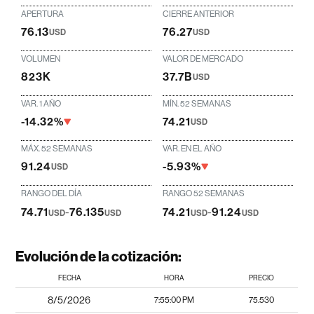
APERTURA
CIERRE ANTERIOR
76.13
76.27
USD
USD
VOLUMEN
VALOR DE MERCADO
823K
37.7B
USD
VAR. 1 AÑO
MÍN. 52 SEMANAS
-14.32%
74.21
USD
MÁX. 52 SEMANAS
VAR. EN EL AÑO
91.24
-5.93%
USD
RANGO DEL DÍA
RANGO 52 SEMANAS
74.71
-
76.135
74.21
-
91.24
USD
USD
USD
USD
Evolución de la cotización:
FECHA
HORA
PRECIO
8/5/2026
7:55:00 PM
75.530