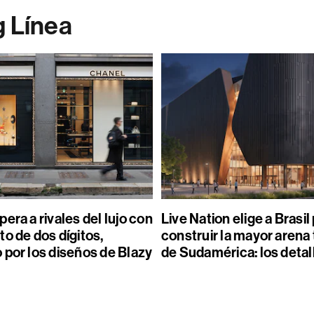
g Línea
era a rivales del lujo con
Live Nation elige a Brasil
o de dos dígitos,
construir la mayor arena
 por los diseños de Blazy
de Sudamérica: los detal