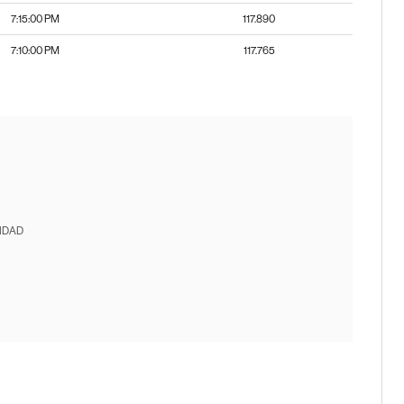
7:15:00 PM
117.890
7:10:00 PM
117.765
IDAD