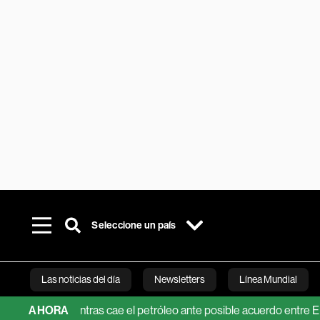
Seleccione un país
Las noticias del día
Newsletters
Línea Mundial
la IA mientras cae el petróleo ante posible acuerdo entre EE.UU. e 
AHORA
Bloomberg 