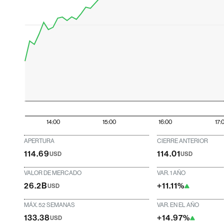
14:00
15:00
16:00
17:
APERTURA
CIERRE ANTERIOR
114.69
114.01
USD
USD
VALOR DE MERCADO
VAR. 1 AÑO
26.2B
+11.11%
USD
MÁX. 52 SEMANAS
VAR. EN EL AÑO
133.38
+14.97%
USD