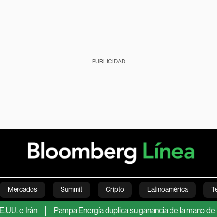
PUBLICIDAD
Mercados
Summit
Cripto
Latinoamérica
T
Irán
Pampa Energía duplica su ganancia de la mano de Vaca Muer
Green
Economía
Estilo de vida
Mundo
Videos