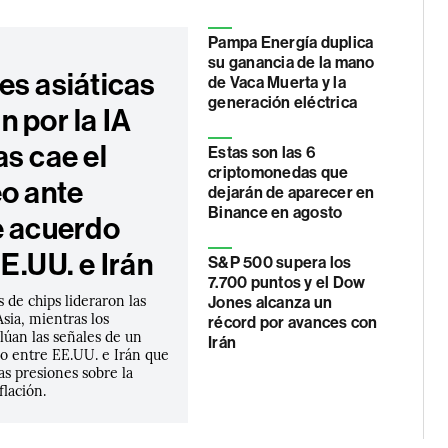
Pampa Energía duplica
su ganancia de la mano
es asiáticas
de Vaca Muerta y la
generación eléctrica
 por la IA
s cae el
Estas son las 6
criptomonedas que
eo ante
dejarán de aparecer en
Binance en agosto
e acuerdo
E.UU. e Irán
S&P 500 supera los
7.700 puntos y el Dow
s de chips lideraron las
Jones alcanza un
sia, mientras los
récord por avances con
lúan las señales de un
Irán
do entre EE.UU. e Irán que
las presiones sobre la
flación.