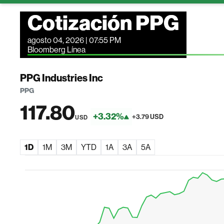
Cotización PPG
agosto 04, 2026 | 07:55 PM
Bloomberg Línea
PPG Industries Inc
PPG
117.80
+3.32%
+3.79 USD
USD
1D
1M
3M
YTD
1A
3A
5A