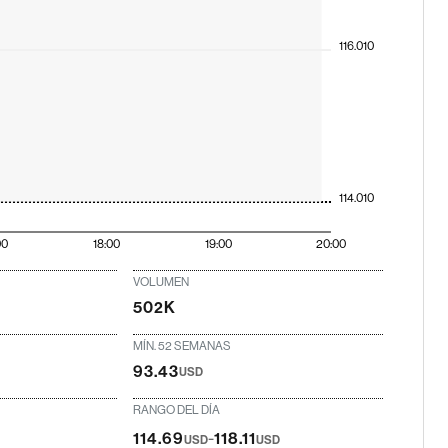
116.010
114.010
00
18:00
19:00
20:00
VOLUMEN
502K
MÍN. 52 SEMANAS
93.43
USD
RANGO DEL DÍA
-
114.69
118.11
USD
USD