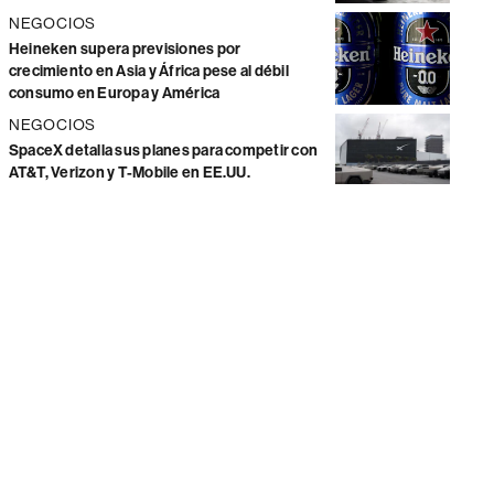
NEGOCIOS
Heineken supera previsiones por
crecimiento en Asia y África pese al débil
consumo en Europa y América
NEGOCIOS
SpaceX detalla sus planes para competir con
AT&T, Verizon y T-Mobile en EE.UU.