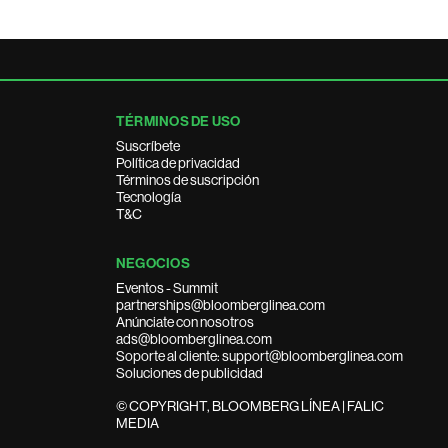
TÉRMINOS DE USO
Suscríbete
Política de privacidad
Términos de suscripción
Tecnología
T&C
NEGOCIOS
Eventos - Summit
partnerships@bloomberglinea.com
Anúnciate con nosotros
ads@bloomberglinea.com
Soporte al cliente: support@bloomberglinea.com
Soluciones de publicidad
© COPYRIGHT, BLOOMBERG LÍNEA | FALIC
MEDIA