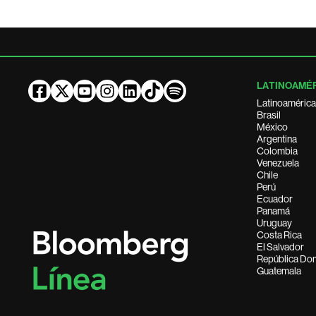
LATINOAMÉ
Latinoamérica
Brasil
México
Argentina
Colombia
Venezuela
Chile
Perú
Ecuador
Panamá
Uruguay
Costa Rica
El Salvador
República Do
Guatemala