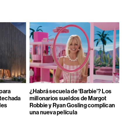
 para
¿Habrá secuela de ‘Barbie’? Los
 techada
millonarios sueldos de Margot
les
Robbie y Ryan Gosling complican
una nueva película