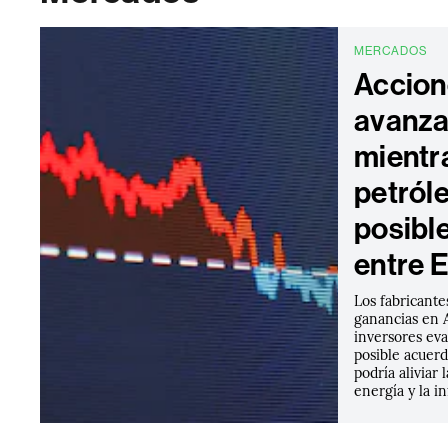
MERCADOS
Accion
avanzan
mientra
petról
posibl
entre E
Los fabricante
ganancias en A
inversores eva
posible acuer
podría aliviar 
energía y la in