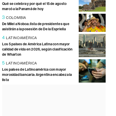
Qué se celebra y por qué el 15 de agosto
marcó a la Panamá de hoy
3
COLOMBIA
De Milei a Noboa: lista de presidentes que
asistirán a la posesión de De la Espriella
4
LATINOAMÉRICA
Los 5 países de América Latina con mayor
calidad de vida en 2026, según clasificación
de Wharton
5
LATINOAMÉRICA
Los países de Latinoamérica con mayor
morosidad bancaria: Argentina encabeza la
lista